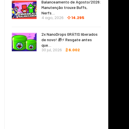
Balanceamento de Agosto/2026:
Manutenção trouxe Buffs,
Nerfs…
4 ago, 2026
14.295
2x NanoDrops GRÁTIS liberados
de novo! 🎁⚡ Resgate antes
que…
30 jul, 2026
6.002