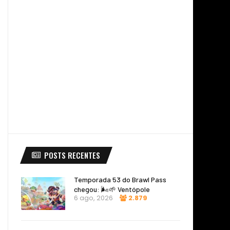
POSTS RECENTES
Temporada 53 do Brawl Pass
chegou: 🌬️🌱 Ventópole
6 ago, 2026
2.879