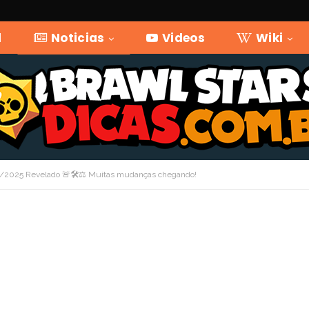
l
Noticias
Videos
Wiki
/2025 Revelado 🚨🛠️⚖️ Muitas mudanças chegando!