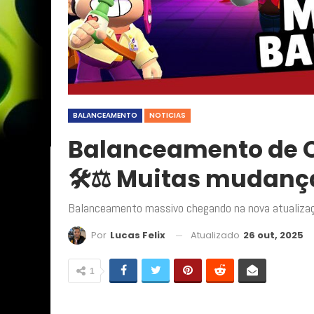
BALANCEAMENTO
NOTICIAS
Balanceamento de O
🛠️⚖️ Muitas mudan
Balanceamento massivo chegando na nova atualiza
Atualizado
26 out, 2025
Por
Lucas Felix
1