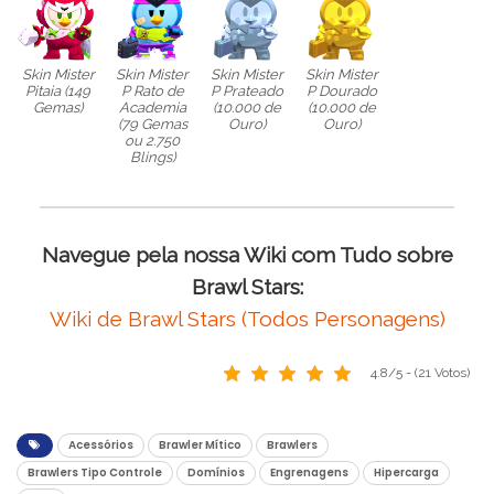
Skin Mister
Skin Mister
Skin Mister
Skin Mister
Pitaia (149
P Rato de
P Prateado
P Dourado
Gemas)
Academia
(10.000 de
(10.000 de
(79 Gemas
Ouro)
Ouro)
ou 2.750
Blings)
Navegue pela nossa Wiki com Tudo sobre
Brawl Stars:
Wiki de Brawl Stars (Todos Personagens)
4.8/5 - (21 Votos)
Acessórios
Brawler Mítico
Brawlers
Brawlers Tipo Controle
Domínios
Engrenagens
Hipercarga