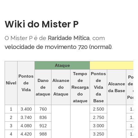
Wiki do Mister P
O Mister P é de
Raridade Mítica
, com
velocidade de movimento 720 (normal)
.
Ataque
Tempo
Pontos
Pontos
Pon
Dano
Alcance
de
de
Nível
de
Alcance
de V
de
do
Recarga
Vida
Vida
da Base
d
ataque
Ataque
do
da
Porte
ataque
Base
1
3.400
760
2.500
1.4
2
3.740
836
2.750
1.5
3
4.080
912
3.000
1.6
4
4.420
988
3.250
1.8