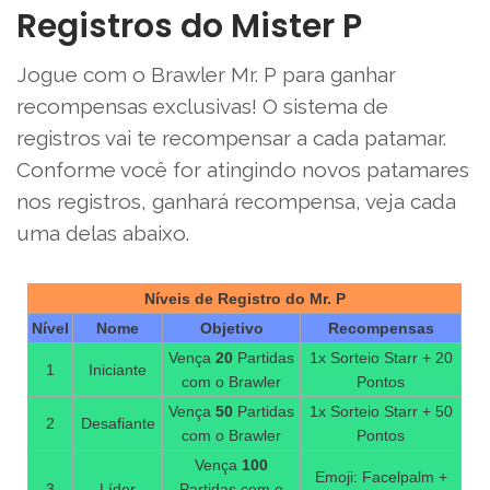
Registros do Mister P
Jogue com o Brawler Mr. P para ganhar
recompensas exclusivas! O sistema de
registros vai te recompensar a cada patamar.
Conforme você for atingindo novos patamares
nos registros, ganhará recompensa, veja cada
uma delas abaixo.
Níveis de Registro do Mr. P
Nível
Nome
Objetivo
Recompensas
Vença
20
Partidas
1x Sorteio Starr + 20
1
Iniciante
com o Brawler
Pontos
Vença
50
Partidas
1x Sorteio Starr + 50
2
Desafiante
com o Brawler
Pontos
Vença
100
Emoji: Facelpalm +
3
Líder
Partidas com o