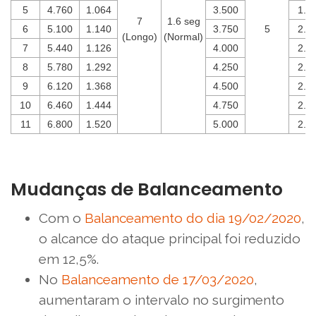
5
4.760
1.064
3.500
1.9
7
1.6 seg
6
5.100
1.140
3.750
5
2.1
(Longo)
(Normal)
7
5.440
1.126
4.000
2.2
8
5.780
1.292
4.250
2.3
9
6.120
1.368
4.500
2.5
10
6.460
1.444
4.750
2.6
11
6.800
1.520
5.000
2.8
Mudanças de Balanceamento
Com o
Balanceamento do dia 19/02/2020
,
o alcance do ataque principal foi reduzido
em 12,5%.
No
Balanceamento de 17/03/2020
,
aumentaram o intervalo no surgimento