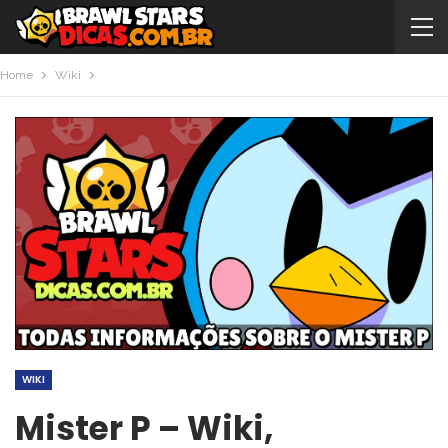
Home
Wiki
WIKI
Mister P – Wiki,