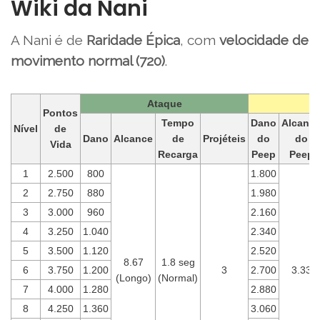
Wiki da Nani
A Nani é de
Raridade Épica
, com
velocidade de
movimento normal (720)
.
Ataque
Pontos
Tempo
Dano
Alcanc
Nível
de
Dano
Alcance
de
Projéteis
do
do
Vida
Recarga
Peep
Peep
1
2.500
800
1.800
2
2.750
880
1.980
3
3.000
960
2.160
4
3.250
1.040
2.340
5
3.500
1.120
2.520
8.67
1.8 seg
6
3.750
1.200
3
2.700
3.33
(Longo)
(Normal)
7
4.000
1.280
2.880
8
4.250
1.360
3.060