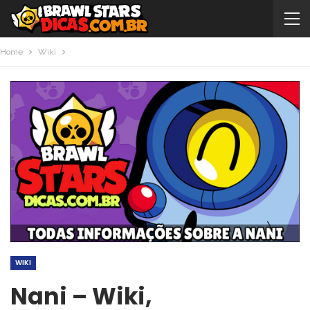
Home
Wiki
WIKI
Nani – Wiki,