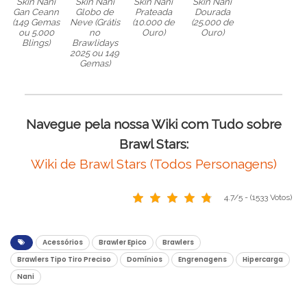
Skin Nani
Skin Nani
Skin Nani
Skin Nani
Gan Ceann
Globo de
Prateada
Dourada
(149 Gemas
Neve (Grátis
(10.000 de
(25.000 de
ou 5.000
no
Ouro)
Ouro)
Blings)
Brawlidays
2025 ou 149
Gemas)
Navegue pela nossa Wiki com Tudo sobre
Brawl Stars:
Wiki de Brawl Stars (Todos Personagens)
4.7/5 - (1533 Votos)
Acessórios
Brawler Epico
Brawlers
Brawlers Tipo Tiro Preciso
Domínios
Engrenagens
Hipercarga
Nani