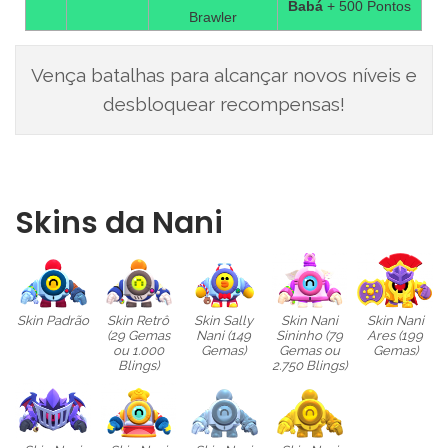
Babá
+ 500 Pontos
Brawler
Vença batalhas para alcançar novos níveis e
desbloquear recompensas!
Skins da Nani
Skin Padrão
Skin Retrô
Skin Sally
Skin Nani
Skin Nani
(29 Gemas
Nani (149
Sininho (79
Ares (199
ou 1.000
Gemas)
Gemas ou
Gemas)
Blings)
2.750 Blings)