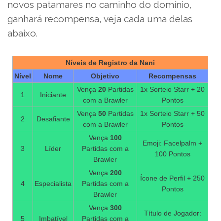
novos patamares no caminho do domínio,
ganhará recompensa, veja cada uma delas
abaixo.
Níveis de Registro da Nani
Nível
Nome
Objetivo
Recompensas
Vença
20
Partidas
1x Sorteio Starr + 20
1
Iniciante
com a Brawler
Pontos
Vença
50
Partidas
1x Sorteio Starr + 50
2
Desafiante
com a Brawler
Pontos
Vença
100
Emoji: Facelpalm +
3
Líder
Partidas com a
100 Pontos
Brawler
Vença
200
Ícone de Perfil + 250
4
Especialista
Partidas com a
Pontos
Brawler
Vença
300
Título de Jogador:
5
Imbatível
Partidas com a