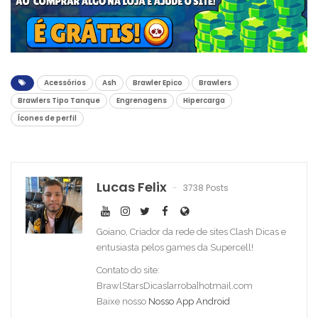
Acessórios
Ash
Brawler Epico
Brawlers
Brawlers Tipo Tanque
Engrenagens
Hipercarga
Ícones de perfil
Lucas Felix
3738 Posts
Goiano, Criador da rede de sites Clash Dicas e
entusiasta pelos games da Supercell!
Contato do site:
BrawlStarsDicas[arroba]hotmail.com
Baixe nosso
Nosso App Android