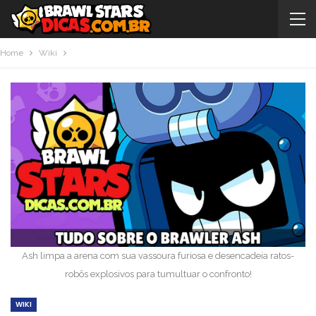
Home
Wiki
Ash limpa a arena com sua vassoura furiosa e desencadeia ratos-
robôs explosivos para tumultuar o confronto!
WIKI