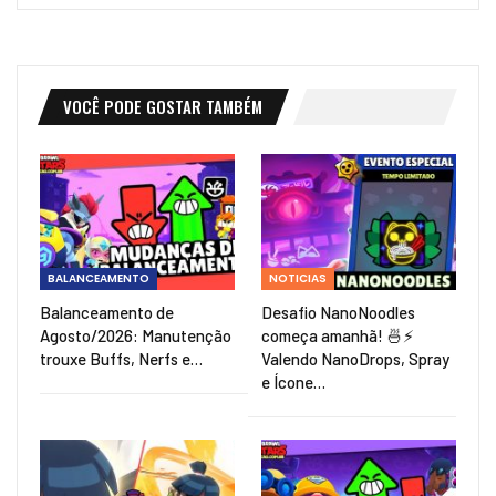
VOCÊ PODE GOSTAR TAMBÉM
BALANCEAMENTO
NOTICIAS
Balanceamento de
Desafio NanoNoodles
Agosto/2026: Manutenção
começa amanhã! 🍜⚡
trouxe Buffs, Nerfs e…
Valendo NanoDrops, Spray
e Ícone…