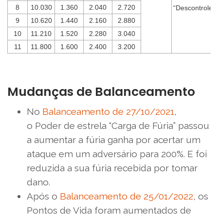
8
10.030
1.360
2.040
2.720
“Descontrole”
9
10.620
1.440
2.160
2.880
10
11.210
1.520
2.280
3.040
11
11.800
1.600
2.400
3.200
Mudanças de Balanceamento
No
Balanceamento de 27/10/2021
,
o Poder de estrela “Carga de Fúria” passou
a aumentar a fúria ganha por acertar um
ataque em um adversário para 200%. E foi
reduzida a sua fúria recebida por tomar
dano.
Após o
Balanceamento de 25/01/2022
, os
Pontos de Vida foram aumentados de