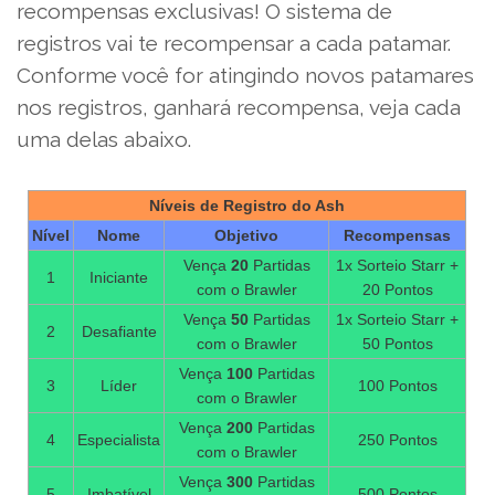
recompensas exclusivas! O sistema de
registros vai te recompensar a cada patamar.
Conforme você for atingindo novos patamares
nos registros, ganhará recompensa, veja cada
uma delas abaixo.
Níveis de Registro do Ash
Nível
Nome
Objetivo
Recompensas
Vença
20
Partidas
1x Sorteio Starr +
1
Iniciante
com o Brawler
20 Pontos
Vença
50
Partidas
1x Sorteio Starr +
2
Desafiante
com o Brawler
50 Pontos
Vença
100
Partidas
3
Líder
100 Pontos
com o Brawler
Vença
200
Partidas
4
Especialista
250 Pontos
com o Brawler
Vença
300
Partidas
5
Imbatível
500 Pontos