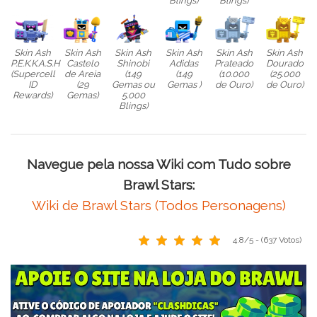
Blings)
Blings)
Skin Ash
Skin Ash
Skin Ash
Skin Ash
Skin Ash
Skin Ash
P.E.K.K.A.S.H
Castelo
Shinobi
Adidas
Prateado
Dourado
(Supercell
de Areia
(149
(149
(10.000
(25.000
ID
(29
Gemas ou
Gemas )
de Ouro)
de Ouro)
Rewards)
Gemas)
5.000
Blings)
Navegue pela nossa Wiki com Tudo sobre
Brawl Stars:
Wiki de Brawl Stars (Todos Personagens)
4.8/5 - (637 Votos)