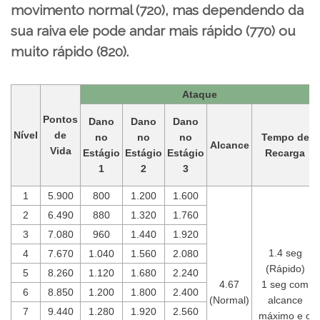
movimento normal (720), mas dependendo da
sua raiva ele pode andar mais rápido (770) ou
muito rápido (820).
Ataque
Pontos
Dano
Dano
Dano
Nível
de
no
no
no
Tempo de
Alcance
Vida
Estágio
Estágio
Estágio
Recarga
1
2
3
1
5.900
800
1.200
1.600
2
6.490
880
1.320
1.760
3
7.080
960
1.440
1.920
1.4 seg
4
7.670
1.040
1.560
2.080
(Rápido)
5
8.260
1.120
1.680
2.240
4.67
1 seg com
6
8.850
1.200
1.800
2.400
(Normal)
alcance
7
9.440
1.280
1.920
2.560
máximo e o