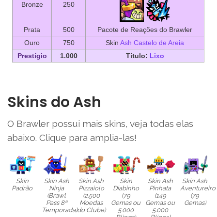
Bronze
250
Prata
500
Pacote de Reações do Brawler
Ouro
750
Skin
Ash Castelo de Areia
Prestígio
1.000
Título:
Lixo
Skins do Ash
O Brawler possui mais skins, veja todas elas
abaixo. Clique para amplia-las!
Skin
Skin Ash
Skin Ash
Skin
Skin Ash
Skin Ash
Padrão
Ninja
Pizzaiolo
Diabinho
Pinhata
Aventureiro
(Brawl
(2.500
(79
(149
(79
Pass 8ª
Moedas
Gemas ou
Gemas ou
Gemas)
Temporada)
do Clube)
5.000
5.000