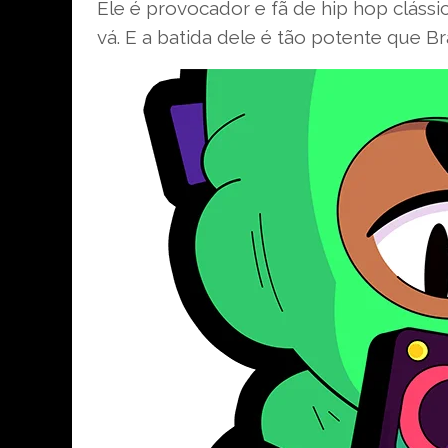
Ele é provocador e fã de hip hop clás
vá. E a batida dele é tão potente que