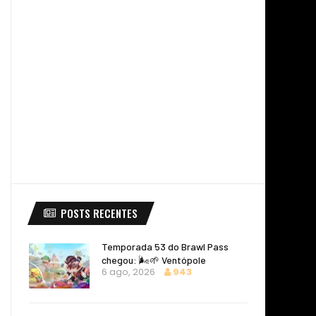
POSTS RECENTES
Temporada 53 do Brawl Pass
chegou: 🌬️🌱 Ventópole
6 ago, 2026
943