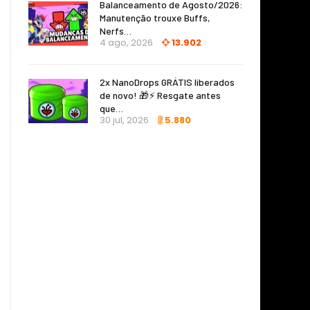
Balanceamento de Agosto/2026:
Manutenção trouxe Buffs,
Nerfs…
4 ago, 2026
13.902
2x NanoDrops GRÁTIS liberados
de novo! 🎁⚡ Resgate antes
que…
30 jul, 2026
5.880