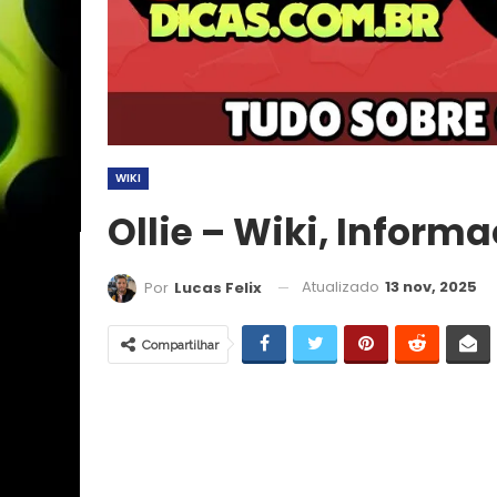
WIKI
Ollie – Wiki, Inform
Atualizado
13 nov, 2025
Por
Lucas Felix
Compartilhar