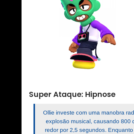
Super Ataque: Hipnose
Ollie investe com uma manobra ra
explosão musical, causando 800 d
redor por 2,5 segundos. Enquanto 