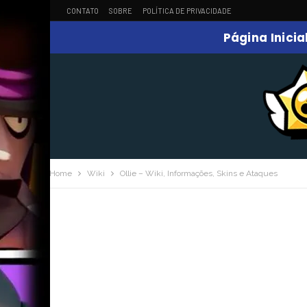
CONTATO
SOBRE
POLÍTICA DE PRIVACIDADE
Página Inicia
Home
Wiki
Ollie – Wiki, Informações, Skins e Ataques