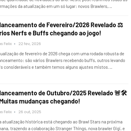
ormações da atualização em um só lugar: novos Brawlers,…
lanceamento de Fevereiro/2026 Revelado ⚖️
rios Nerfs e Buffs chegando ao jogo!
s Felix
22 fev, 2026
tualização de fevereiro de 2026 chega com uma rodada robusta de
anceamento: são vários Brawlers recebendo buffs, outros levando
fs consideráveis e também temos alguns ajustes mistos.…
lanceamento de Outubro/2025 Revelado 🚨🛠️
 Muitas mudanças chegando!
s Felix
26 out, 2025
 atualização histórica está chegando ao Brawl Stars na próxima
ana, trazendo a colaboração Stranger Things, nova brawler Gigi, e