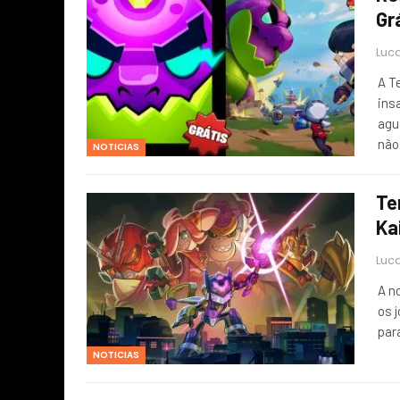
Gr
Luca
A T
ins
agu
nã
NOTICIAS
Te
Ka
Luca
A n
os 
par
NOTICIAS