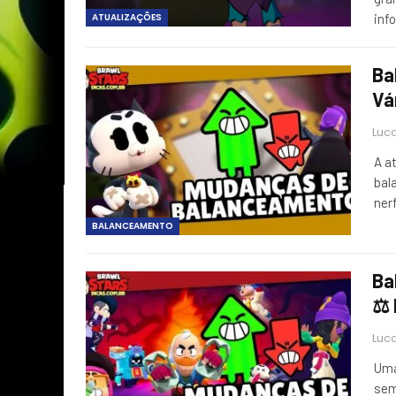
ATUALIZAÇÕES
inf
Ba
Vá
Luca
A a
bal
ner
BALANCEAMENTO
Ba
⚖️
Luca
Uma
sem