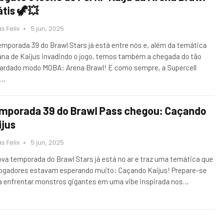
átis 🦖💥
s Felix
5 jun, 2025
emporada 39 do Brawl Stars já está entre nós e, além da temática
ana de Kaijus invadindo o jogo, temos também a chegada do tão
ardado modo MOBA: Arena Brawl! E como sempre, a Supercell
o…
mporada 39 do Brawl Pass chegou: Caçando
ijus
s Felix
5 jun, 2025
ova temporada do Brawl Stars já está no ar e traz uma temática que
jogadores estavam esperando muito: Caçando Kaijus! Prepare-se
a enfrentar monstros gigantes em uma vibe inspirada nos…