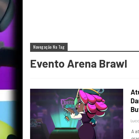
Navegação Na Tag
Evento Arena Brawl
At
Da
Bu
Luca
A a
gra