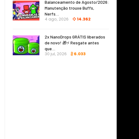
Balanceamento de Agosto/2026:
Manutenção trouxe Buffs,
Nerfs…
4 ago, 2026
14.362
2x NanoDrops GRÁTIS liberados
de novo! 🎁⚡ Resgate antes
que…
30 jul, 2026
6.033