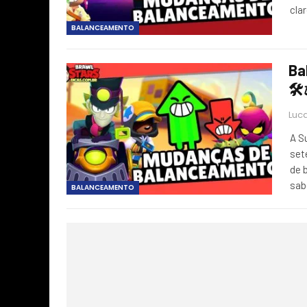
cla
BALANCEAMENTO
Ba
🛠
Luca
A S
set
de 
sab
BALANCEAMENTO