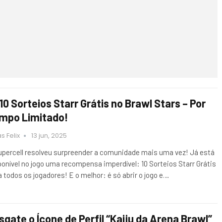
 10 Sorteios Starr Grátis no Brawl Stars – Por
mpo Limitado!
s Felix
13 jun, 2025
upercell resolveu surpreender a comunidade mais uma vez! Já está
ponível no jogo uma recompensa imperdível: 10 Sorteios Starr Grátis
a todos os jogadores! E o melhor: é só abrir o jogo e…
sgate o Ícone de Perfil “Kaiju da Arena Brawl”