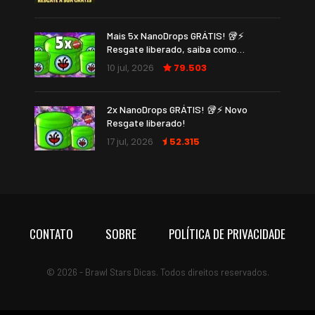
Mais 5x NanoDrops GRÁTIS! 🥡⚡
Resgate liberado, saiba como…
10 jul, 2026
79.503
2x NanoDrops GRÁTIS! 🥡⚡ Novo
Resgate liberado!
17 jul, 2026
52.315
CONTATO
SOBRE
POLÍTICA DE PRIVACIDADE
© 2026 - Brawl Stars Dicas. Todos direitos reservados.