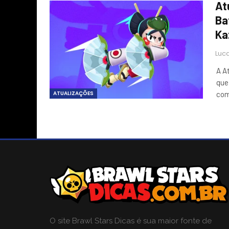
At
Ba
Ka
Luca
A A
que
ATUALIZAÇÕES
com
O site Brawl Stars Dicas é sua maior fonte de