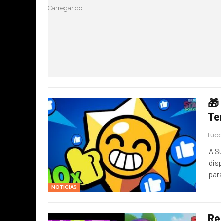
Carregando...
🎁
Te
Luca
A S
dis
par
NOTICIAS
Re