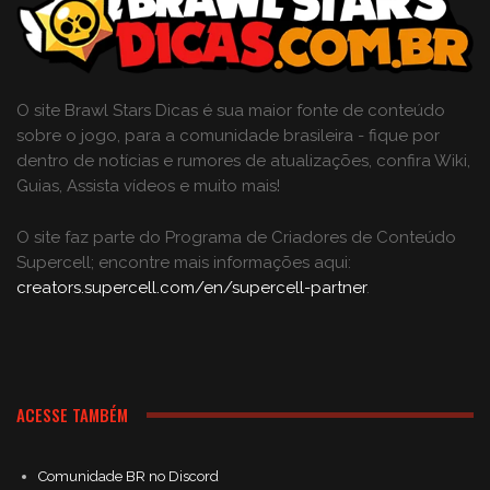
O site Brawl Stars Dicas é sua maior fonte de conteúdo
sobre o jogo, para a comunidade brasileira - fique por
dentro de notícias e rumores de atualizações, confira Wiki,
Guias, Assista vídeos e muito mais!
O site faz parte do Programa de Criadores de Conteúdo
Supercell; encontre mais informações aqui:
creators.supercell.com/en/supercell-partner
.
ACESSE TAMBÉM
Comunidade BR no Discord