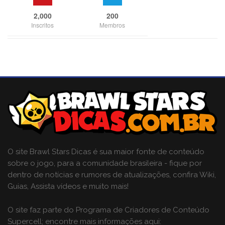
2,000
200
Inscritos
Membros
O site Brawl Stars Dicas é sua maior fonte de conteúdo
sobre o jogo, para a comunidade brasileira - fique por
dentro de notícias e rumores de atualizações, confira Wiki,
Guias, Assista vídeos e muito mais!
O site faz parte do Programa de Criadores de Conteúdo
Supercell; encontre mais informações aqui: