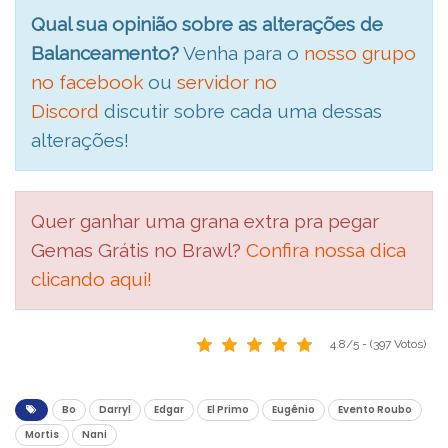
Qual sua opinião sobre as alterações de
Balanceamento?
Venha para o
nosso grupo
no facebook
ou
servidor no
Discord
discutir sobre cada uma dessas
alterações!
Quer ganhar uma grana extra pra pegar
Gemas Grátis no Brawl?
Confira nossa dica
clicando aqui!
4.8/5 - (397 Votos)
Bo
Darryl
Edgar
El Primo
Eugênio
Evento Roubo
Mortis
Nani