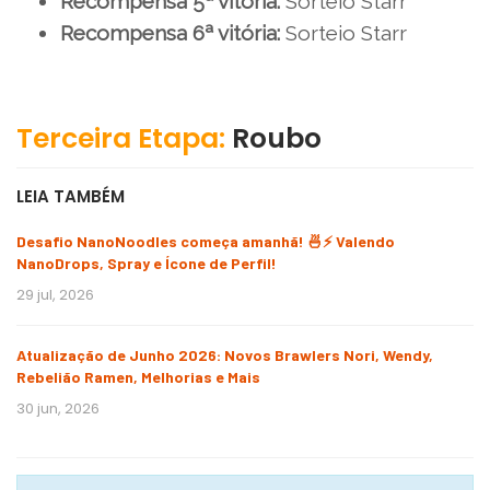
Recompensa 5ª vitória:
Sorteio Starr
Recompensa 6ª vitória:
Sorteio Starr
Terceira Etapa:
Roubo
LEIA TAMBÉM
Desafio NanoNoodles começa amanhã! 🍜⚡ Valendo
NanoDrops, Spray e Ícone de Perfil!
29 jul, 2026
Atualização de Junho 2026: Novos Brawlers Nori, Wendy,
Rebelião Ramen, Melhorias e Mais
30 jun, 2026