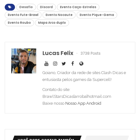
Desafio
Discord
Evento Caça-Estrelas
Evento Fute-Brawl
Evento Nocaute
Evento Pique-Gema
Evento Roubo
Mapa Arco duplo
Lucas Felix
3738 Posts
Goiano, Criador da rede de sites Clash Dicas e
entusiasta pelos games da Supercell!
Contato do site:
BrawlStarsDicas[arroba]hotmail.com
Baixe nosso
Nosso App Android