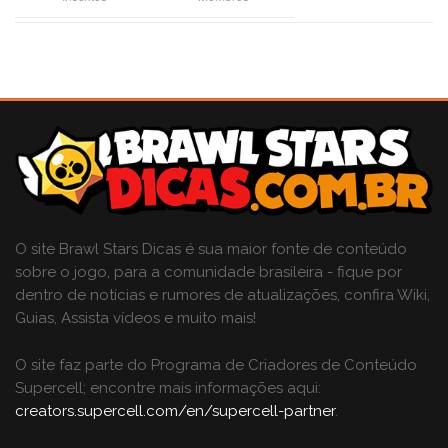
O site Brawl Stars Dicas é sua maior fonte de conteúdo
sobre o jogo, para a comunidade brasileira - fique por
dentro de notícias e rumores de atualizações, confira Wiki,
Guias, Assista vídeos e muito mais!
O site faz parte do Programa de Criadores de Conteúdo
Supercell; encontre mais informações aqui:
creators.supercell.com/en/supercell-partner
.