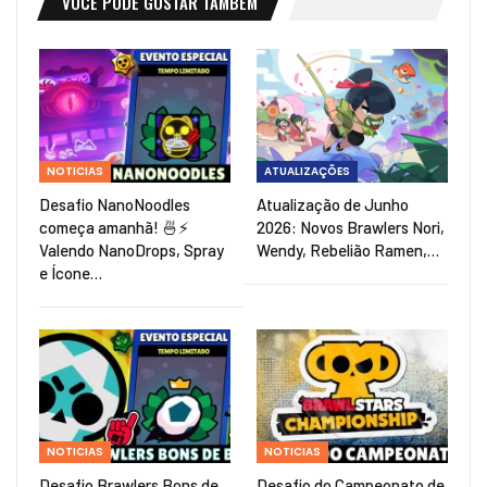
VOCÊ PODE GOSTAR TAMBÉM
NOTICIAS
ATUALIZAÇÕES
Desafio NanoNoodles
Atualização de Junho
começa amanhã! 🍜⚡
2026: Novos Brawlers Nori,
Valendo NanoDrops, Spray
Wendy, Rebelião Ramen,…
e Ícone…
NOTICIAS
NOTICIAS
Desafio Brawlers Bons de
Desafio do Campeonato de