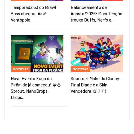
Temporada 53 do Brawl
Balanceamento de
Pass chegou: 🌬️🌱
Agosto/2026: Manutenção
Ventópole
trouxe Buffs, Nerfs e…
NOTICIAS
NOTICIAS
Novo Evento Fuga da
Supercell Make do Clancy:
Pirâmide já começou! 🧩🍜
Final Blade é a Skin
Sprout, NanoDrops,
Vencedora 🎨🇯🇵
Drops…