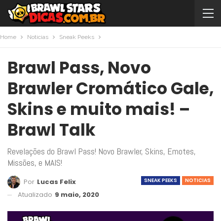
Home
Noticias
Sneak Peeks
Brawl Pass, Novo
Brawler Cromático Gale,
Skins e muito mais! –
Brawl Talk
Revelações do Brawl Pass! Novo Brawler, Skins, Emotes,
Missões, e MAIS!
SNEAK PEEKS
NOTICIAS
Por
Lucas Felix
Atualizado
9 maio, 2020