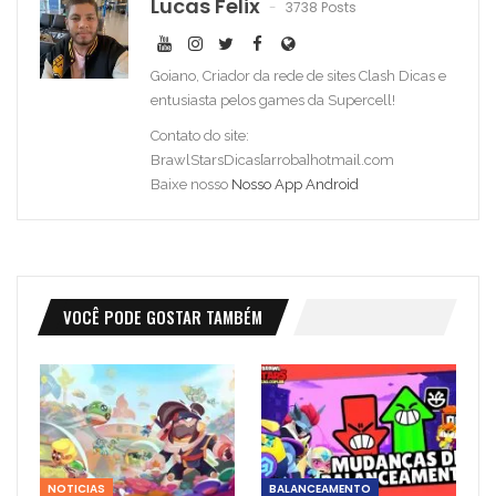
Lucas Felix
3738 Posts
Goiano, Criador da rede de sites Clash Dicas e
entusiasta pelos games da Supercell!
Contato do site:
BrawlStarsDicas[arroba]hotmail.com
Baixe nosso
Nosso App Android
VOCÊ PODE GOSTAR TAMBÉM
NOTICIAS
BALANCEAMENTO