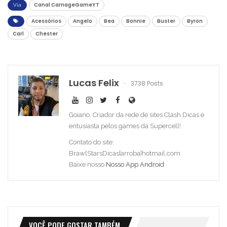
Canal CarnageGameYT
Via
Acessórios
Angelo
Bea
Bonnie
Buster
Byron
Carl
Chester
Lucas Felix
3738 Posts
Goiano, Criador da rede de sites Clash Dicas e
entusiasta pelos games da Supercell!
Contato do site:
BrawlStarsDicas[arroba]hotmail.com
Baixe nosso
Nosso App Android
VOCÊ PODE GOSTAR TAMBÉM