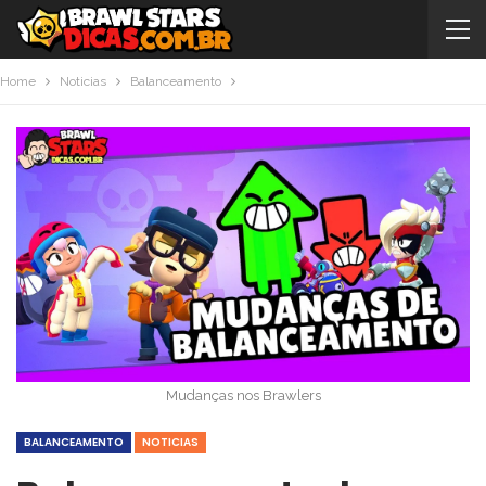
Home
Noticias
Balanceamento
Mudanças nos Brawlers
BALANCEAMENTO
NOTICIAS