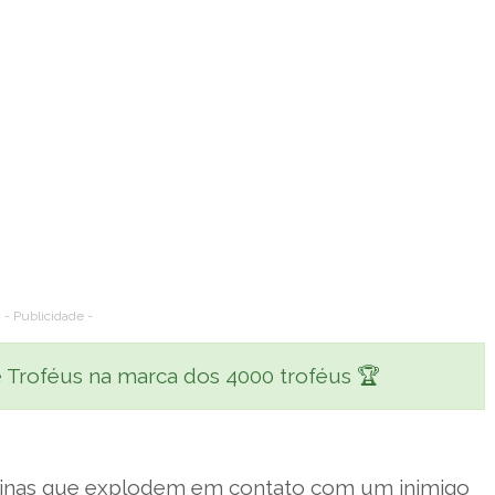
- Publicidade -
 Troféus na marca dos 4000 troféus 🏆
s minas que explodem em contato com um inimigo