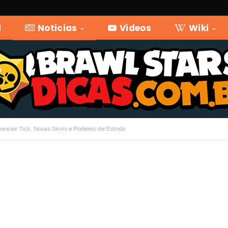
l
Noticias
Videos
Wiki
awler Tick, Novas Skins e Poderes de Estrela