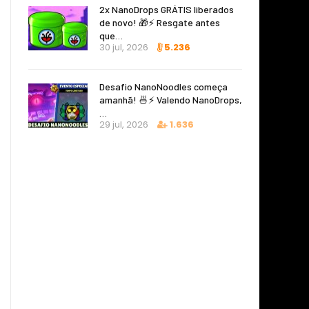
2x NanoDrops GRÁTIS liberados
de novo! 🎁⚡ Resgate antes
que…
30 jul, 2026
5.236
Desafio NanoNoodles começa
amanhã! 🍜⚡ Valendo NanoDrops,
…
29 jul, 2026
1.636