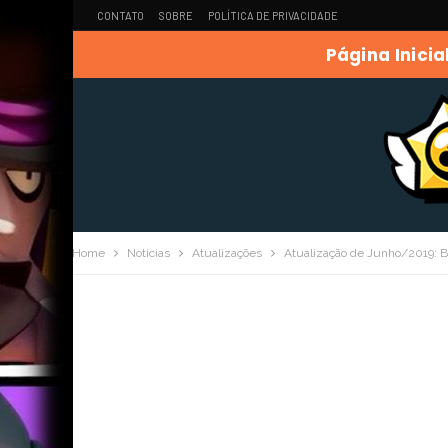
CONTATO
SOBRE
POLÍTICA DE PRIVACIDADE
Página Inicia
Home
Noticias
Atualizações
Atualização de Junho/2019: Br