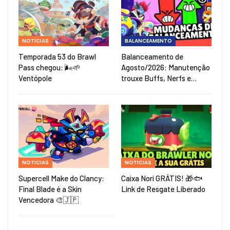
NOTICIAS
BALANCEAMENTO
Temporada 53 do Brawl
Balanceamento de
Pass chegou: 🌬️🌱
Agosto/2026: Manutenção
Ventópole
trouxe Buffs, Nerfs e…
NOTICIAS
NOTICIAS
Supercell Make do Clancy:
Caixa Nori GRÁTIS! 🎁🐟
Final Blade é a Skin
Link de Resgate Liberado
Vencedora 🎨🇯🇵