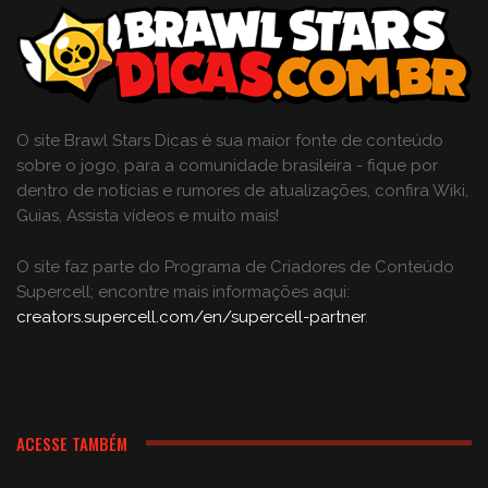
O site Brawl Stars Dicas é sua maior fonte de conteúdo
sobre o jogo, para a comunidade brasileira - fique por
dentro de notícias e rumores de atualizações, confira Wiki,
Guias, Assista vídeos e muito mais!
O site faz parte do Programa de Criadores de Conteúdo
Supercell; encontre mais informações aqui:
creators.supercell.com/en/supercell-partner
.
ACESSE TAMBÉM