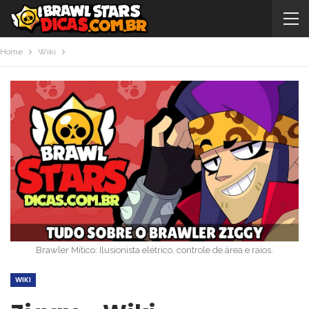
Home
Wiki
Brawler Mítico: Ilusionista elétrico, controle de área e raios.
WIKI