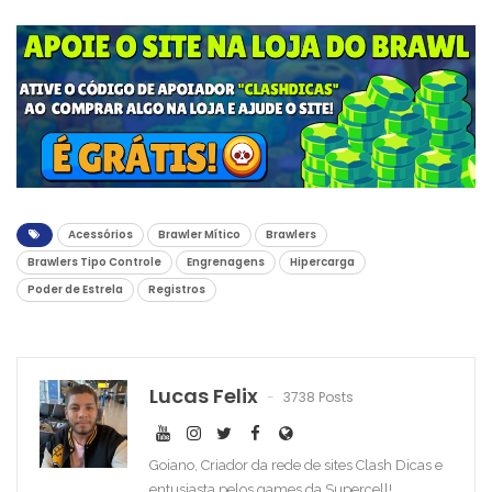
Acessórios
Brawler Mítico
Brawlers
Brawlers Tipo Controle
Engrenagens
Hipercarga
Poder de Estrela
Registros
Lucas Felix
3738 Posts
Goiano, Criador da rede de sites Clash Dicas e
entusiasta pelos games da Supercell!