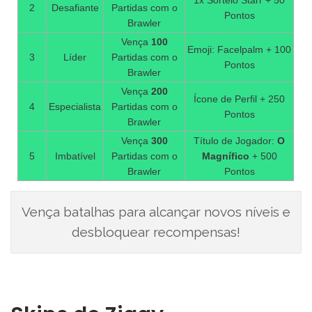
2
Desafiante
Partidas com o
Pontos
Brawler
Vença
100
Emoji: Facelpalm + 100
3
Líder
Partidas com o
Pontos
Brawler
Vença
200
Ícone de Perfil + 250
4
Especialista
Partidas com o
Pontos
Brawler
Vença
300
Título de Jogador:
O
5
Imbatível
Partidas com o
Magnífico
+ 500
Brawler
Pontos
Vença batalhas para alcançar novos níveis e
desbloquear recompensas!