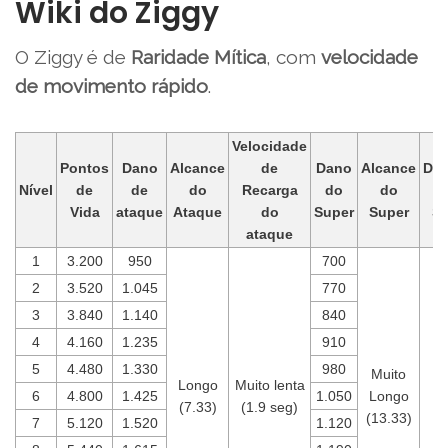
Wiki do Ziggy
O Ziggy é de
Raridade Mítica
, com
velocidade
de movimento rápido
.
Velocidade
Pontos
Dano
Alcance
de
Dano
Alcance
Dur
Nível
de
de
do
Recarga
do
do
Vida
ataque
Ataque
do
Super
Super
Su
ataque
1
3.200
950
700
2
3.520
1.045
770
3
3.840
1.140
840
4
4.160
1.235
910
5
4.480
1.330
980
Muito
Longo
Muito lenta
3
6
4.800
1.425
1.050
Longo
(7.33)
(1.9 seg)
s
(13.33)
7
5.120
1.520
1.120