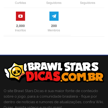
Curtidas
Seguidores
Seguidores
2,000
200
Inscritos
Membros
O site Brawl Stars Dicas é sua maior fonte de conteúdo
sobre o jogo, para a comunidade brasileira - fique por
dentro de notícias e rumores de atualizações, confira Wiki,
Guias, Assista vídeos e muito mais!