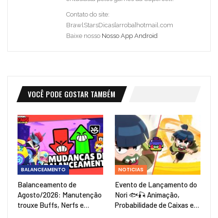
Contato do site:
BrawlStarsDicas[arroba]hotmail.com
Baixe nosso
Nosso App Android
VOCÊ PODE GOSTAR TAMBÉM
BALANCEAMENTO
NOTICIAS
Balanceamento de
Evento de Lançamento do
Agosto/2026: Manutenção
Nori 🐟🎣 Animação,
trouxe Buffs, Nerfs e…
Probabilidade de Caixas e…