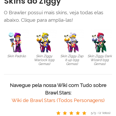
Skins do Ziggy
O Brawler possui mais skins, veja todas elas
abaixo. Clique para amplia-las!
Skin Padrão
Skin Ziggy
Skin Ziggy Zap
Skin Ziggy Dark
Warlock (199
it up (199
Wizard (199
Gemas)
Gemas)
Gemas)
Navegue pela nossa Wiki com Tudo sobre
Brawl Stars:
Wiki de Brawl Stars (Todos Personagens)
5/5 - (2 Votos)