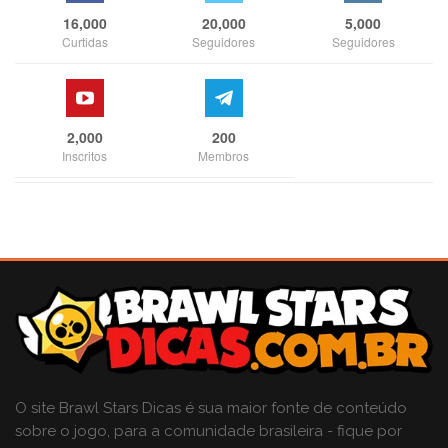
16,000
20,000
5,000
Curtidas
Seguidores
Seguidores
2,000
200
Inscritos
Membros
O site Brawl Stars Dicas é sua maior fonte de conteúdo
sobre o jogo, para a comunidade brasileira - fique por