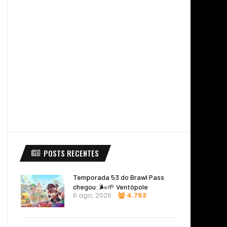
POSTS RECENTES
Temporada 53 do Brawl Pass
chegou: 🌬️🌱 Ventópole
6 ago, 2026
4.753