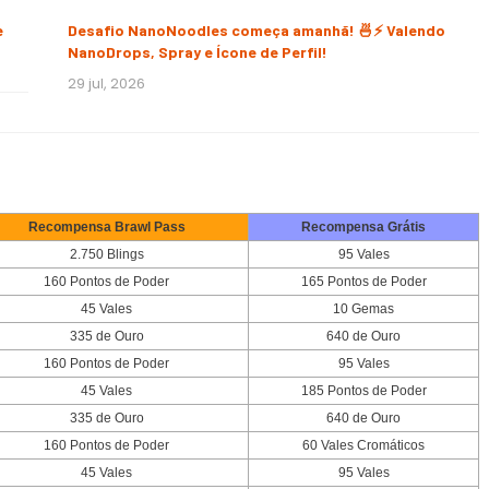
e
Desafio NanoNoodles começa amanhã! 🍜⚡ Valendo
NanoDrops, Spray e Ícone de Perfil!
29 jul, 2026
Recompensa Brawl Pass
Recompensa Grátis
2.750 Blings
95 Vales
160 Pontos de Poder
165 Pontos de Poder
45 Vales
10 Gemas
335 de Ouro
640 de Ouro
160 Pontos de Poder
95 Vales
45 Vales
185 Pontos de Poder
335 de Ouro
640 de Ouro
160 Pontos de Poder
60 Vales Cromáticos
45 Vales
95 Vales