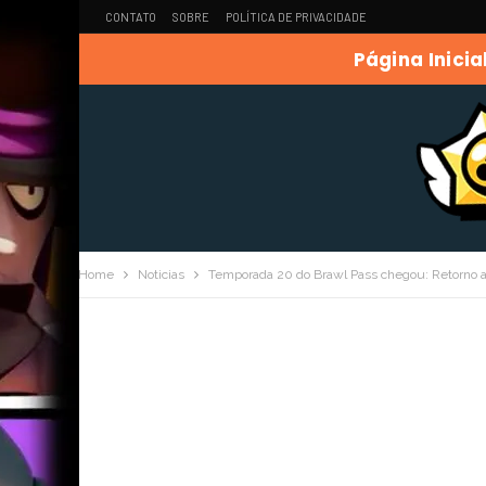
CONTATO
SOBRE
POLÍTICA DE PRIVACIDADE
Página Inicia
Home
Noticias
Temporada 20 do Brawl Pass chegou: Retorno 