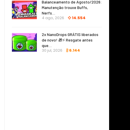
Balanceamento de Agosto/2026:
Manutenção trouxe Buffs,
Nerfs…
4 ago, 2026
14.554
2x NanoDrops GRÁTIS liberados
de novo! 🎁⚡ Resgate antes
que…
30 jul, 2026
6.144