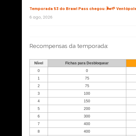
Temporada 53 do Brawl Pass chegou: 🌬️🌱 Ventópol
6 ago, 2026
Recompensas da temporada:
Nível
Fichas para Desbloquear
0
0
1
75
2
75
3
100
4
150
5
200
6
300
7
400
8
400