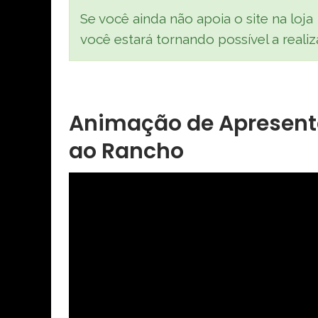
Se você ainda não apoia o site na loja
você estará tornando possível a real
Animação de Apresent
ao Rancho