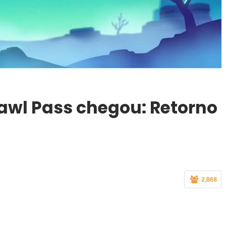
awl Pass chegou: Retorno
2,868