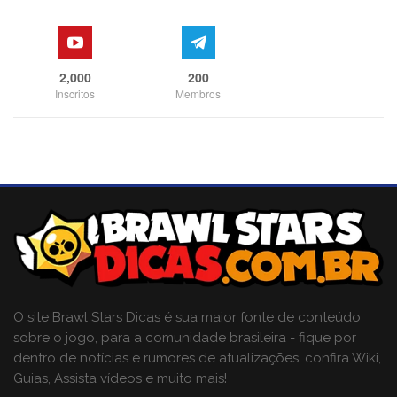
2,000
200
Inscritos
Membros
O site Brawl Stars Dicas é sua maior fonte de conteúdo
sobre o jogo, para a comunidade brasileira - fique por
dentro de notícias e rumores de atualizações, confira Wiki,
Guias, Assista vídeos e muito mais!