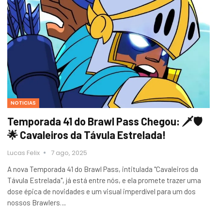
NOTICIAS
Temporada 41 do Brawl Pass Chegou: 🗡️🛡️
🌟 Cavaleiros da Távula Estrelada!
Lucas Felix
7 ago, 2025
A nova Temporada 41 do Brawl Pass, intitulada "Cavaleiros da
Távula Estrelada", já está entre nós, e ela promete trazer uma
dose épica de novidades e um visual imperdível para um dos
nossos Brawlers…