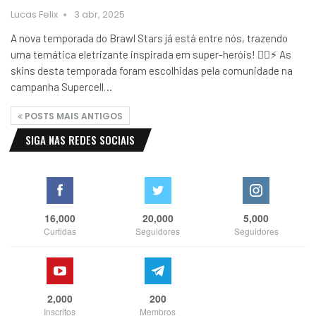
Lucas Felix
3 abr, 2025
A nova temporada do Brawl Stars já está entre nós, trazendo
uma temática eletrizante inspirada em super-heróis! 🦸‍♂️⚡️ As
skins desta temporada foram escolhidas pela comunidade na
campanha Supercell…
POSTS MAIS ANTIGOS
SIGA NAS REDES SOCIAIS
16,000
20,000
5,000
Curtidas
Seguidores
Seguidores
2,000
200
Inscritos
Membros