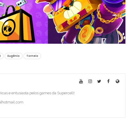
t
Eugênio
Torneio
 Dicas e entusiasta pelos games da Supercell!
ba]hotmail.com