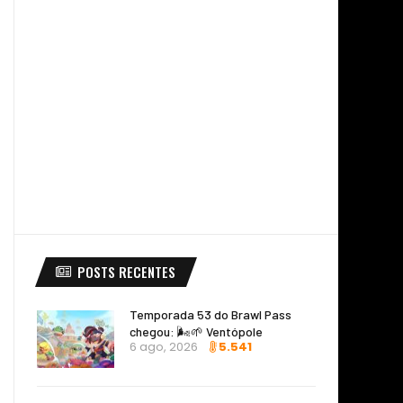
POSTS RECENTES
Temporada 53 do Brawl Pass
chegou: 🌬️🌱 Ventópole
6 ago, 2026
5.541