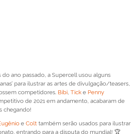
 do ano passado, a Supercell usou alguns
as’ para ilustrar as artes de divulgação/teasers,
 fossem competidores.
Bibi
,
Tick
e
Penny
ompetitivo de 2021 em andamento, acabaram de
es chegando!
Eugênio
e
Colt
também serão usados para ilustrar
nato, entrando para a disputa do mundial! 🏆