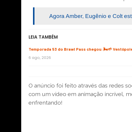
Agora Amber, Eugênio e Colt estã
LEIA TAMBÉM
Temporada 53 do Brawl Pass chegou: 🌬️🌱 Ventópol
6 ago, 2026
O anúncio foi feito através das redes soc
com um vídeo em animação incrível, mo
enfrentando!