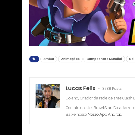
Amber
Animações
Campeonato Mundial
Col
Lucas Felix
3738 Posts
Goiano, Criador da rede de sites Clash
Contato do site: BrawlStarsDicas[arro
Baixe nosso
Nosso App Android