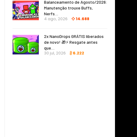
Balanceamento de Agosto/2026:
Manutenção trouxe Buffs,
Nerfs…
4 ago, 2026
14.688
2x NanoDrops GRÁTIS liberados
de novo! 🎁⚡ Resgate antes
que…
30 jul, 2026
6.222