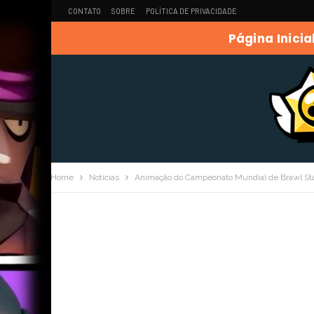
CONTATO
SOBRE
POLÍTICA DE PRIVACIDADE
Página Inicia
Home
Noticias
Animação do Campeonato Mundial de Brawl St