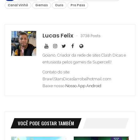
Canal Vinhô
Gemas
Ouro
Pro Pass
Lucas Felix
3738 Posts
Goiano, Criador da rede de sites Clash Dicas e
entusiasta pelos games da Supercell!
Contato do site:
BrawlStarsDicas[arroba]hotmail.com
Baixe nosso
Nosso App Android
VOCÊ PODE GOSTAR TAMBÉM