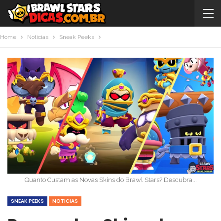
Home
Noticias
Sneak Peeks
Quanto Custam as Novas Skins do Brawl Stars? Descubra...
SNEAK PEEKS
NOTICIAS