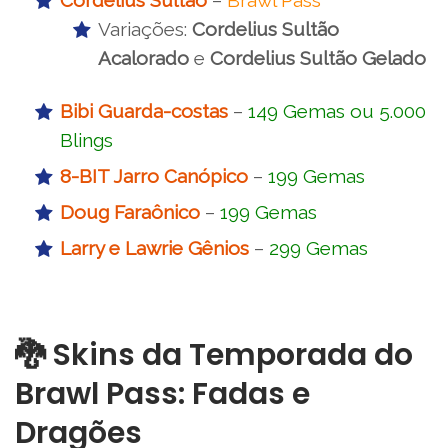
Cordelius Sultão
–
Brawl Pass
Variações:
Cordelius Sultão
Acalorado
e
Cordelius Sultão Gelado
Bibi Guarda-costas
–
149 Gemas ou 5.000
Blings
8-BIT Jarro Canópico
–
199 Gemas
Doug Faraônico
–
199 Gemas
Larry e Lawrie Gênios
–
299 Gemas
🐉 Skins da Temporada do
Brawl Pass: Fadas e
Dragões