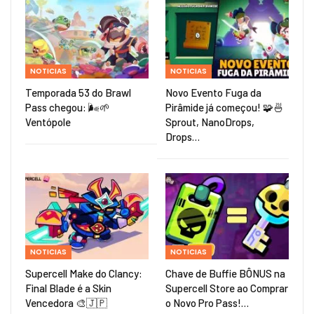
NOTICIAS
NOTICIAS
Temporada 53 do Brawl
Novo Evento Fuga da
Pass chegou: 🌬️🌱
Pirâmide já começou! 🧩🍜
Ventópole
Sprout, NanoDrops,
Drops…
NOTICIAS
NOTICIAS
Supercell Make do Clancy:
Chave de Buffie BÔNUS na
Final Blade é a Skin
Supercell Store ao Comprar
Vencedora 🎨🇯🇵
o Novo Pro Pass!…