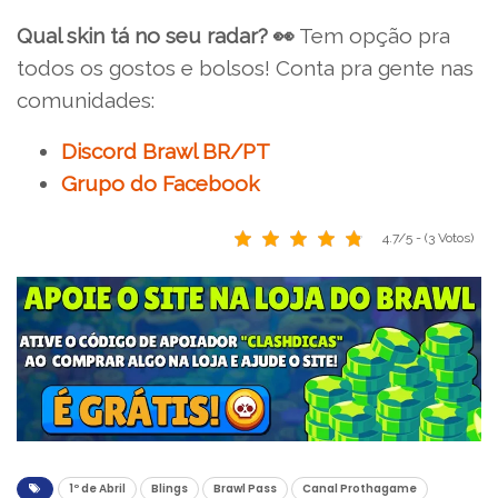
Qual skin tá no seu radar? 👀
Tem opção pra
todos os gostos e bolsos! Conta pra gente nas
comunidades:
Discord Brawl BR/PT
Grupo do Facebook
4.7/5 - (3 Votos)
1º de Abril
Blings
Brawl Pass
Canal Prothagame