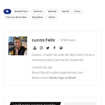
Brawl Pass
Gemas
Mandy
Natal
Ouro
Pontos de Poder
Reações
Skins
Lucas Felix
3738 Posts
Goiano, Criador da rede de sites Clash Dicas e
entusiasta pelos games da Supercell!
Contato do site:
BrawlStarsDicas[arroba]hotmail.com
Baixe nosso
Nosso App Android