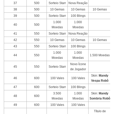
37
500
Sorteio Starr
Nova Reação
38
500
10 Gemas
10 Gemas
10 Gemas
39
500
Sorteio Starr
100 Blings
1.000
1.000
40
500
Moedas
Moedas
41
550
Sorteio Starr
Nova Reação
42
550
10 Gemas
10 Gemas
10 Gemas
43
550
Sorteio Starr
100 Blings
1.000
1.000
44
550
1.500 Moedas
Moedas
Moedas
Novo Ícone
45
550
Sorteio Starr
de Jogador
Skin:
Mandy
46
600
100 Vales
100 Vales
Vespa Robô
47
600
Sorteio Starr
100 Blings
3.500
1.000
Skin:
Mandy
48
600
Moedas
Moedas
Sombria Robô
49
600
100 Vales
100 Vales
Título de