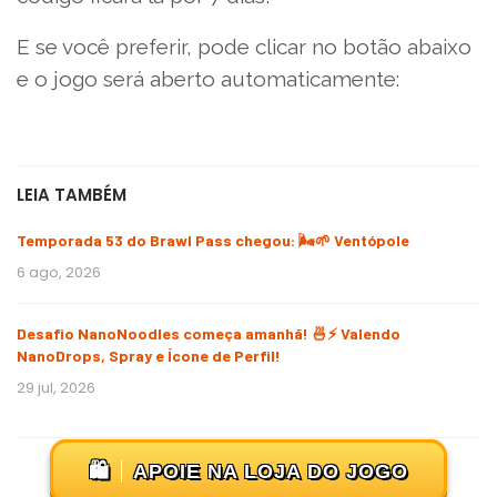
E se você preferir, pode clicar no botão abaixo
e o jogo será aberto automaticamente:
LEIA TAMBÉM
Temporada 53 do Brawl Pass chegou: 🌬️🌱 Ventópole
6 ago, 2026
Desafio NanoNoodles começa amanhã! 🍜⚡ Valendo
NanoDrops, Spray e Ícone de Perfil!
29 jul, 2026
🛍️
APOIE NA LOJA DO JOGO