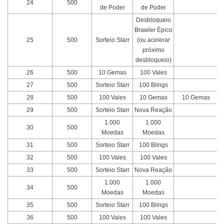
24
500
de Poder
de Poder
Desbloqueio
Brawler Épico
25
500
Sorteio Starr
(ou acelerar
próximo
desbloqueio)
26
500
10 Gemas
100 Vales
27
500
Sorteio Starr
100 Blings
28
500
100 Vales
10 Gemas
10 Gemas
29
500
Sorteio Starr
Nova Reação
1.000
1.000
30
500
Moedas
Moedas
31
500
Sorteio Starr
100 Blings
32
500
100 Vales
100 Vales
33
500
Sorteio Starr
Nova Reação
1.000
1.000
34
500
Moedas
Moedas
35
500
Sorteio Starr
100 Blings
36
500
100 Vales
100 Vales