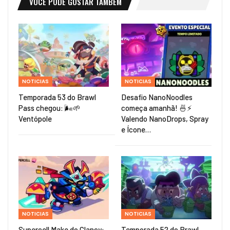
VOCÊ PODE GOSTAR TAMBÉM
NOTICIAS
NOTICIAS
Temporada 53 do Brawl
Desafio NanoNoodles
Pass chegou: 🌬️🌱
começa amanhã! 🍜⚡
Ventópole
Valendo NanoDrops, Spray
e Ícone…
NOTICIAS
NOTICIAS
Supercell Make do Clancy:
Temporada 52 do Brawl