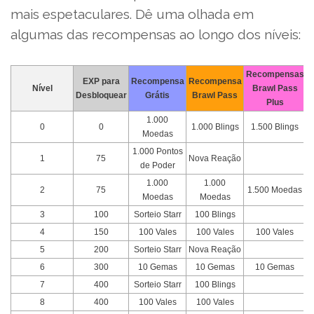
mais espetaculares. Dê uma olhada em
algumas das recompensas ao longo dos níveis:
Recompensas
EXP para
Recompensa
Recompensa
Nível
Brawl Pass
Desbloquear
Grátis
Brawl Pass
Plus
1.000
0
0
1.000 Blings
1.500 Blings
Moedas
1.000 Pontos
1
75
Nova Reação
de Poder
1.000
1.000
2
75
1.500 Moedas
Moedas
Moedas
3
100
Sorteio Starr
100 Blings
4
150
100 Vales
100 Vales
100 Vales
5
200
Sorteio Starr
Nova Reação
6
300
10 Gemas
10 Gemas
10 Gemas
7
400
Sorteio Starr
100 Blings
8
400
100 Vales
100 Vales