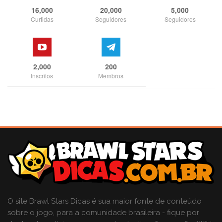
16,000
20,000
5,000
Curtidas
Seguidores
Seguidores
2,000
200
Inscritos
Membros
O site Brawl Stars Dicas é sua maior fonte de conteúdo
sobre o jogo, para a comunidade brasileira - fique por