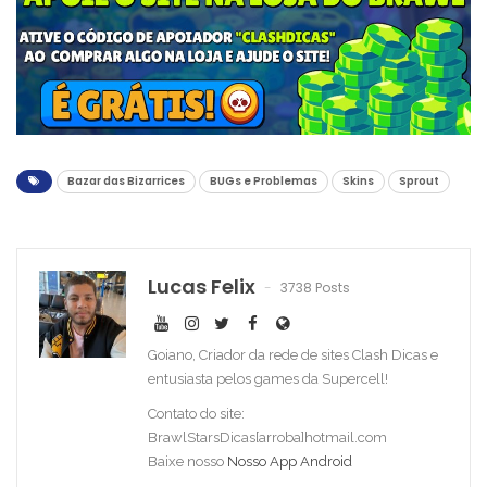
Bazar das Bizarrices
BUGs e Problemas
Skins
Sprout
Lucas Felix
3738 Posts
Goiano, Criador da rede de sites Clash Dicas e
entusiasta pelos games da Supercell!
Contato do site:
BrawlStarsDicas[arroba]hotmail.com
Baixe nosso
Nosso App Android