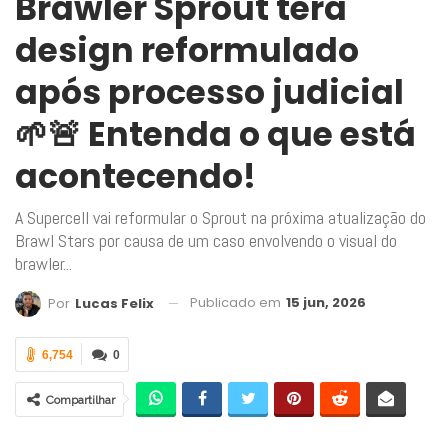
Brawler Sprout terá
design reformulado
após processo judicial
🌱🚨 Entenda o que está
acontecendo!
A Supercell vai reformular o Sprout na próxima atualização do
Brawl Stars por causa de um caso envolvendo o visual do
brawler...
Publicado em
15 jun, 2026
Por
Lucas Felix
6,754
0
Compartilhar