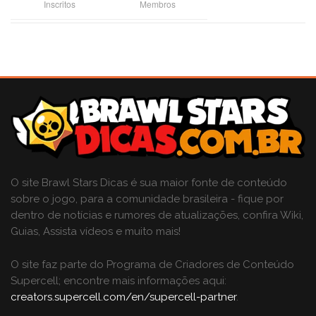
Inscritos
Membros
O site Brawl Stars Dicas é sua maior fonte de conteúdo
sobre o jogo, para a comunidade brasileira - fique por
dentro de notícias e rumores de atualizações, confira Wiki,
Guias, Assista vídeos e muito mais!
O site faz parte do Programa de Criadores de Conteúdo
Supercell; encontre mais informações aqui:
creators.supercell.com/en/supercell-partner
.