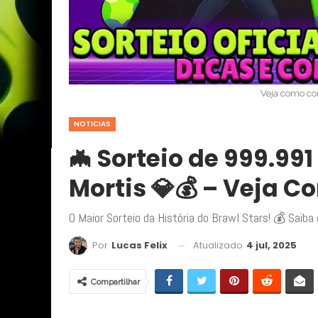
Veja como co
NOTICIAS
🦇 Sorteio de 999.99
Mortis 💎💰 – Veja C
O Maior Sorteio da História do Brawl Stars! 💰 Saiba
Atualizado
4 jul, 2025
Por
Lucas Felix
Compartilhar