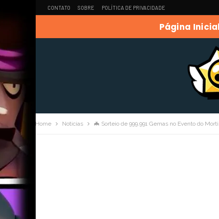
CONTATO
SOBRE
POLÍTICA DE PRIVACIDADE
Página Inicia
Home
Noticias
🦇 Sorteio de 999.991 Gemas no Evento do Mortis