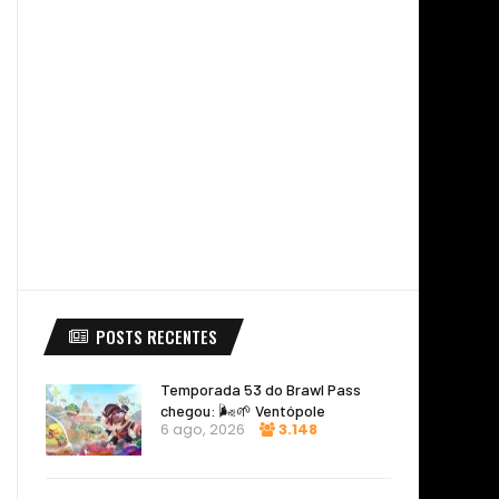
POSTS RECENTES
Temporada 53 do Brawl Pass
chegou: 🌬️🌱 Ventópole
6 ago, 2026
3.148