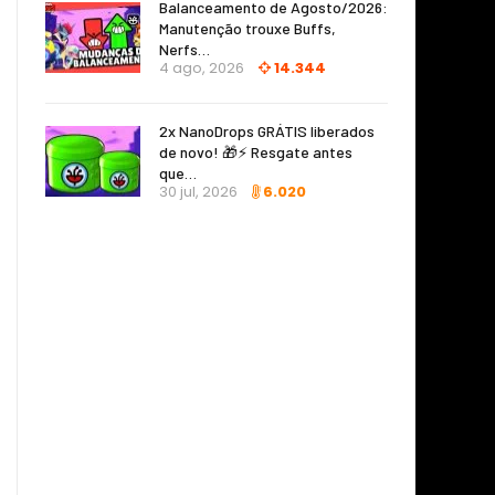
Balanceamento de Agosto/2026:
Manutenção trouxe Buffs,
Nerfs…
4 ago, 2026
14.344
2x NanoDrops GRÁTIS liberados
de novo! 🎁⚡ Resgate antes
que…
30 jul, 2026
6.020