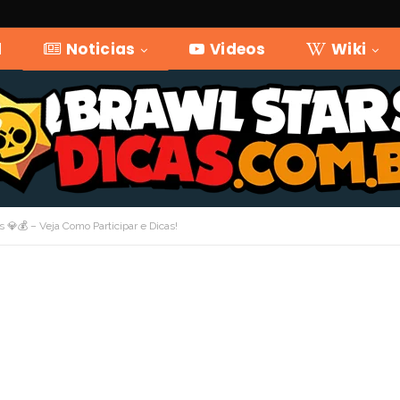
l
Noticias
Videos
Wiki
 💎💰 – Veja Como Participar e Dicas!