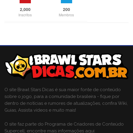
2,000
200
Inscritos
Membros
O site Brawl Stars Dicas é sua maior fonte de conteúdo
sobre o jogo, para a comunidade brasileira - fique por
dentro de notícias e rumores de atualizações, confira Wiki,
Guias, Assista vídeos e muito mais!
O site faz parte do Programa de Criadores de Conteúdo
Supercell; encontre mais informações aqui: