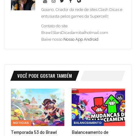
Goiano, Criador da rede de sites Clash Dicas e
entusiasta pelos games da Supercell!
Contato do site:
BrawlStarsDicas[arroba]hotmail.com
Baixe nosso
Nosso App Android
VOCÊ PODE GOSTAR TAMBÉM
NOTICIAS
BALANCEAMENTO
Temporada 53 do Brawl
Balanceamento de