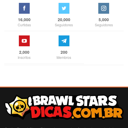
16,000
20,000
5,000
Curtidas
Seguidores
Seguidores
2,000
200
Inscritos
Membros