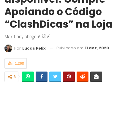
Apoiando o Código
“ClashDicas” na Loja
Max Cony chegou! 🐰⚡
Publicado em
11 dez, 2020
Por
Lucas Felix
1,268
8