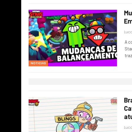
Mu
Em
Luca
A c
Sta
tra
NOTICIAS
Br
Ca
at
Luca