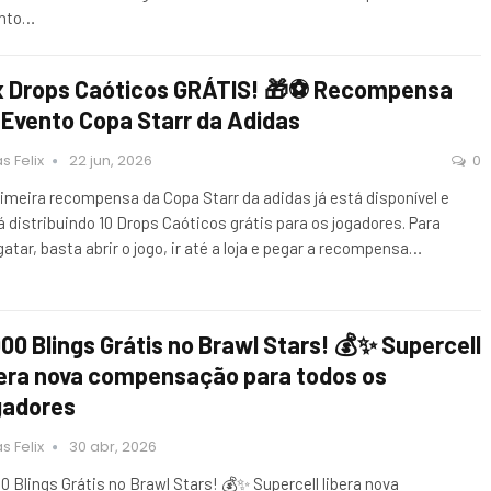
nto…
x Drops Caóticos GRÁTIS! 🎁⚽ Recompensa
 Evento Copa Starr da Adidas
s Felix
22 jun, 2026
0
rimeira recompensa da Copa Starr da adidas já está disponível e
á distribuindo 10 Drops Caóticos grátis para os jogadores. Para
gatar, basta abrir o jogo, ir até a loja e pegar a recompensa…
000 Blings Grátis no Brawl Stars! 💰✨ Supercell
bera nova compensação para todos os
gadores
s Felix
30 abr, 2026
00 Blings Grátis no Brawl Stars! 💰✨ Supercell libera nova