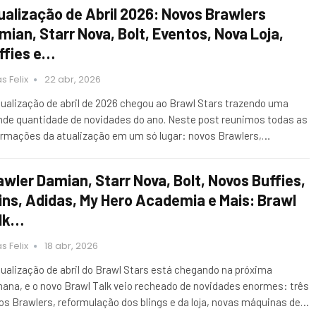
ualização de Abril 2026: Novos Brawlers
mian, Starr Nova, Bolt, Eventos, Nova Loja,
ffies e…
s Felix
22 abr, 2026
tualização de abril de 2026 chegou ao Brawl Stars trazendo uma
nde quantidade de novidades do ano. Neste post reunimos todas as
ormações da atualização em um só lugar: novos Brawlers,…
awler Damian, Starr Nova, Bolt, Novos Buffies,
ins, Adidas, My Hero Academia e Mais: Brawl
lk…
s Felix
18 abr, 2026
tualização de abril do Brawl Stars está chegando na próxima
ana, e o novo Brawl Talk veio recheado de novidades enormes: três
os Brawlers, reformulação dos blings e da loja, novas máquinas de…