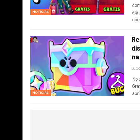
com
NOTICIAS
equ
co
Re
di
na
Luca
No 
Grát
NOTICIAS
abr