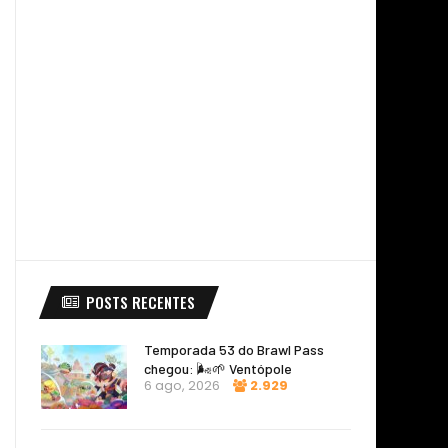
POSTS RECENTES
Temporada 53 do Brawl Pass
chegou: 🌬️🌱 Ventópole
6 ago, 2026
2.929