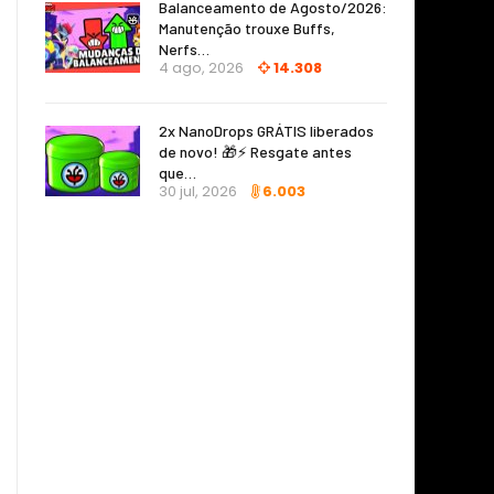
Balanceamento de Agosto/2026:
Manutenção trouxe Buffs,
Nerfs…
4 ago, 2026
14.308
2x NanoDrops GRÁTIS liberados
de novo! 🎁⚡ Resgate antes
que…
30 jul, 2026
6.003