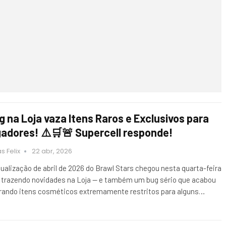
g na Loja vaza Itens Raros e Exclusivos para
gadores! ⚠️🛒🚨 Supercell responde!
s Felix
22 abr, 2026
tualização de abril de 2026 do Brawl Stars chegou nesta quarta-feira
) trazendo novidades na Loja — e também um bug sério que acabou
erando itens cosméticos extremamente restritos para alguns…