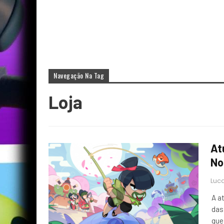
Navegação Na Tag
Loja
At
No
Luca
A a
das
que