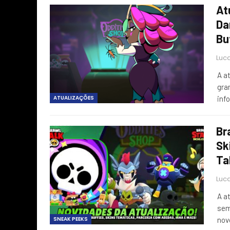
At
Da
Bu
Luca
A a
gra
ATUALIZAÇÕES
inf
Br
Sk
Ta
Luca
A a
sem
SNEAK PEEKS
nov