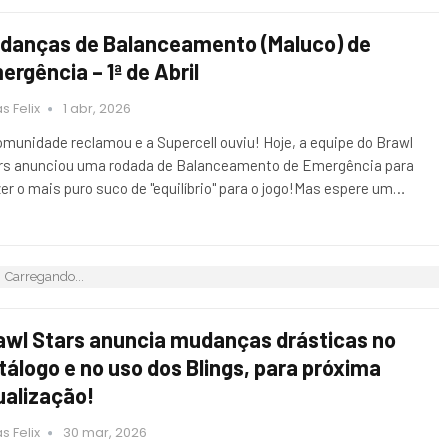
danças de Balanceamento (Maluco) de
ergência – 1ª de Abril
s Felix
1 abr, 2026
omunidade reclamou e a Supercell ouviu! Hoje, a equipe do Brawl
rs anunciou uma rodada de Balanceamento de Emergência para
zer o mais puro suco de "equilíbrio" para o jogo!Mas espere um…
Carregando...
awl Stars anuncia mudanças drásticas no
tálogo e no uso dos Blings, para próxima
ualização!
s Felix
30 mar, 2026