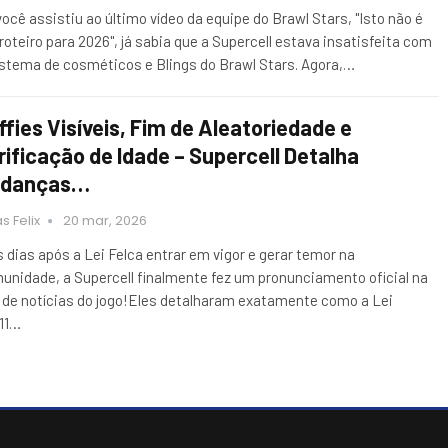
você assistiu ao último vídeo da equipe do Brawl Stars, "Isto não é
roteiro para 2026", já sabia que a Supercell estava insatisfeita com
istema de cosméticos e Blings do Brawl Stars. Agora,…
ffies Visíveis, Fim de Aleatoriedade e
rificação de Idade – Supercell Detalha
danças…
s Felix
20 mar, 2026
s dias após a Lei Felca entrar em vigor e gerar temor na
unidade, a Supercell finalmente fez um pronunciamento oficial na
 de notícias do jogo!Eles detalharam exatamente como a Lei
211…