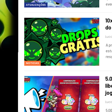
eve
ATUALIZAÇÕES
10
do
Luca
A p
est
res
NOTICIAS
5.
li
jo
Luca
5.0