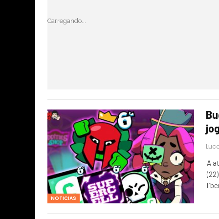
Carregando...
Bu
jo
Luca
A a
(22
lib
NOTICIAS