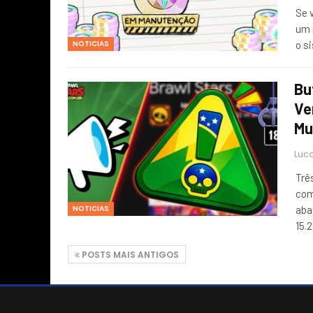
Se 
um 
NOTICIAS
o s
Bu
Ve
Mu
Luca
Trê
com
NOTICIAS
aba
15.
POSTS MAIS ANTIGOS