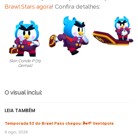
Brawl Stars agora
! Confira detalhes:
Skin Conde P (79
Gemas)
O visual inclui:
LEIA TAMBÉM
Temporada 53 do Brawl Pass chegou: 🌬️🌱 Ventópole
6 ago, 2026