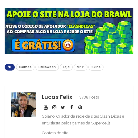
Gemas
Halloween
Loja
Mr. P
Skins
Lucas Felix
3738 Posts
Goiano, Criador da rede de sites Clash Dicas e
entusiasta pelos games da Supercell!
Contato do site: