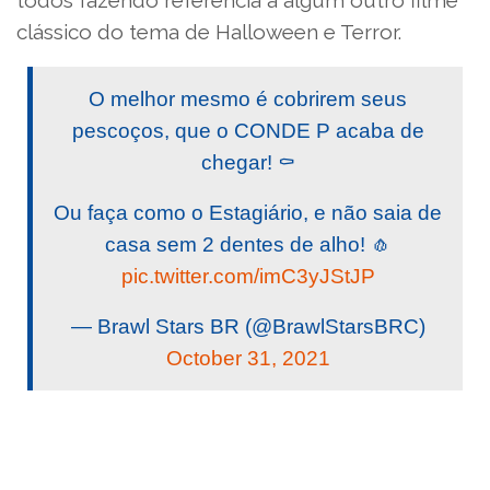
todos fazendo referência a algum outro filme
clássico do tema de Halloween e Terror.
O melhor mesmo é cobrirem seus
pescoços, que o CONDE P acaba de
chegar! ⚰️
Ou faça como o Estagiário, e não saia de
casa sem 2 dentes de alho! 🧄
pic.twitter.com/imC3yJStJP
— Brawl Stars BR (@BrawlStarsBRC)
October 31, 2021