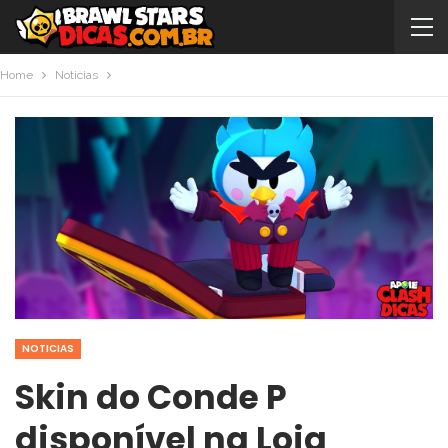
Home
Noticias
NOTICIAS
Skin do Conde P
disponível na Loja