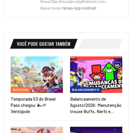
BrawlStarsDicas[arroba]hotmail.com
Baixe nosso
Nosso App Android
VOCÊ PODE GOSTAR TAMBÉM
NOTICIAS
BALANCEAMENTO
Temporada 53 do Brawl
Balanceamento de
Pass chegou: 🌬️🌱
Agosto/2026: Manutenção
Ventópole
trouxe Buffs, Nerfs e…