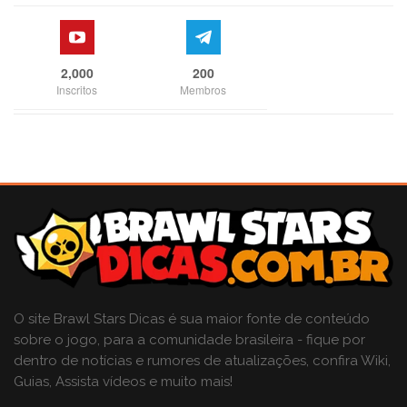
2,000
200
Inscritos
Membros
O site Brawl Stars Dicas é sua maior fonte de conteúdo
sobre o jogo, para a comunidade brasileira - fique por
dentro de notícias e rumores de atualizações, confira Wiki,
Guias, Assista vídeos e muito mais!