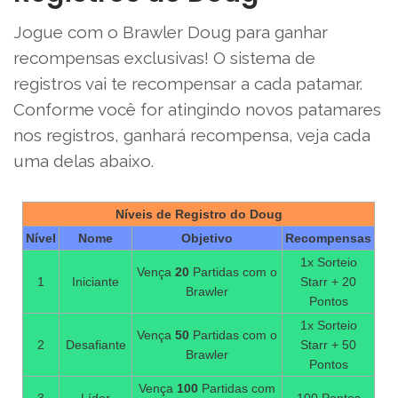
Jogue com o Brawler Doug para ganhar
recompensas exclusivas! O sistema de
registros vai te recompensar a cada patamar.
Conforme você for atingindo novos patamares
nos registros, ganhará recompensa, veja cada
uma delas abaixo.
Níveis de Registro do Doug
Nível
Nome
Objetivo
Recompensas
1x Sorteio
Vença
20
Partidas com o
1
Iniciante
Starr + 20
Brawler
Pontos
1x Sorteio
Vença
50
Partidas com o
2
Desafiante
Starr + 50
Brawler
Pontos
Vença
100
Partidas com