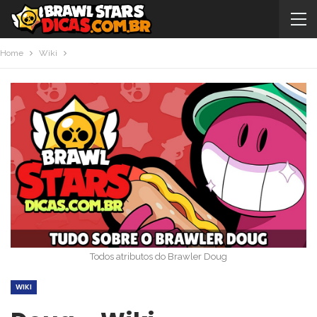
Home
Wiki
Todos atributos do Brawler Doug
WIKI