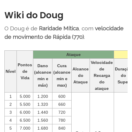
Wiki do Doug
O Doug é de
Raridade Mítica
, com
velocidade
de movimento de Rápida (770)
.
Ataque
Velocidade
Pontos
Dano
Cura
Alcance
de
Duração
Nível
de
(alcance
(alcance
do
Recarga
do
Vida
min e
min e
Ataque
do
Super
máx)
max)
ataque
1
5.000
1.200
600
2
5.500
1.320
660
3
6.000
1.440
720
4
6.500
1.560
780
5
7.000
1.680
840