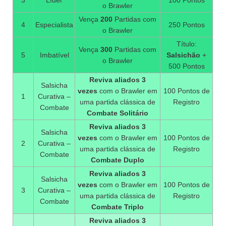
3
Líder
100 Pontos
o Brawler
Vença
200
Partidas com
4
Especialista
250 Pontos
o Brawler
Título:
Vença
300
Partidas com
5
Imbatível
Salsichão
+
o Brawler
500 Pontos
Reviva aliados 3
Salsicha
vezes
com o Brawler em
100 Pontos de
1
Curativa –
uma partida clássica de
Registro
Combate
Combate Solitário
Reviva aliados 3
Salsicha
vezes
com o Brawler em
100 Pontos de
2
Curativa –
uma partida clássica de
Registro
Combate
Combate Duplo
Reviva aliados 3
Salsicha
vezes
com o Brawler em
100 Pontos de
3
Curativa –
uma partida clássica de
Registro
Combate
Combate Triplo
Reviva aliados 3