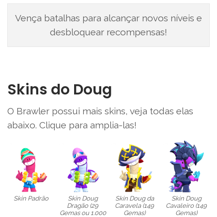
Vença batalhas para alcançar novos níveis e
desbloquear recompensas!
Skins do Doug
O Brawler possui mais skins, veja todas elas
abaixo. Clique para amplia-las!
Skin Padrão
Skin Doug
Skin Doug da
Skin Doug
Dragão (29
Caravela (149
Cavaleiro (149
Gemas ou 1.000
Gemas)
Gemas)