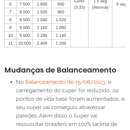
Curto
1.5 seg
6
7.500
1.800
900
5 seg
(3.33)
(Normal)
7
8.000
1.920
960
8
8.500
2.040
1.020
9
9.000
2.160
1.080
10
9.500
2.280
1.140
11
10.000
2.400
1.200
Mudanças de Balanceamento
No
Balanceamento de 15/08/2023
, o
carregamento do super foi reduzido, os
pontos de vida base foram aumentados, e
seu super vai conseguiu atravessar
paredes. Além disso o Super vai
ressuscitar brawlers em 100% (acima de