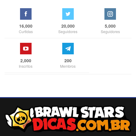
16,000
20,000
5,000
Curtidas
Seguidores
Seguidores
2,000
200
Inscritos
Membros