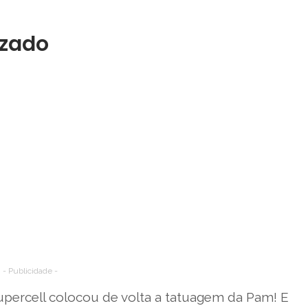
izado
- Publicidade -
upercell colocou de volta a tatuagem da Pam! E