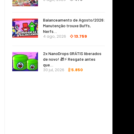
Balanceamento de Agosto/2026:
Manutenção trouxe Buffs,
Nerfs…
4 ago, 2026
13.759
2x NanoDrops GRÁTIS liberados
de novo! 🎁⚡ Resgate antes
que…
30 jul, 2026
5.850