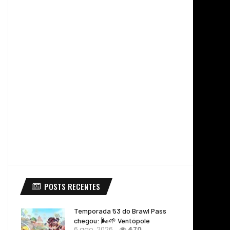
POSTS RECENTES
Temporada 53 do Brawl Pass
chegou: 🌬️🌱 Ventópole
6 ago, 2026
470