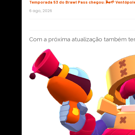
Temporada 53 do Brawl Pass chegou: 🌬️🌱 Ventópol
6 ago, 2026
Com a próxima atualização também ter