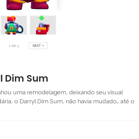
NEXT
1
de
3
yl Dim Sum
hou uma remodelagem, deixando seu visual
ária, o Darryl Dim Sum, não havia mudado… até o