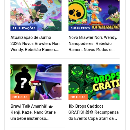
ATUALIZAÇÕES
SNEAK PEEKS
Atualização de Junho
Novo Brawler Nori, Wendy,
2026: Novos Brawlers Nori,
Nanopoderes, Rebelião
Wendy, Rebelião Ramen,…
Ramen, Novos Modos e…
NOTICIAS
NOTICIAS
Brawl Talk Amanhã! 🍣
10x Drops Caóticos
Kenji, Kaze, Nano Star e
GRÁTIS! 🎁⚽ Recompensa
um bebê misterioso…
do Evento Copa Starr da…