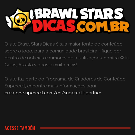
O site Brawl Stars Dicas é sua maior fonte de conteúdo
sobre o jogo, para a comunidade brasileira - fique por
dentro de notícias e rumores de atualizações, confira Wiki,
Guias, Assista vídeos e muito mais!
O site faz parte do Programa de Criadores de Conteúdo
Supercell; encontre mais informações aqui:
creators.supercell.com/en/supercell-partner
.
ACESSE TAMBÉM