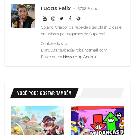
Lucas Felix
3738 Posts
Goiano, Criador da rede de sites Clash Dicas e
entusiasta pelos games da Supercell!
Contato do site:
BrawlStarsDicas[arroba]hotmail.com
Baixe nosso
Nosso App Android
VOCÊ PODE GOSTAR TAMBÉM