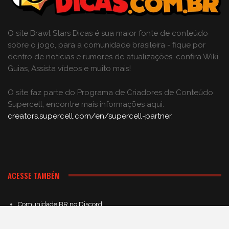
O site Brawl Stars Dicas é sua maior fonte de conteúdo
sobre o jogo, para a comunidade brasileira - fique por
dentro de notícias e rumores de atualizações, confira Wiki,
Guias, Assista vídeos e muito mais!
O site faz parte do Programa de Criadores de Conteúdo
Supercell; encontre mais informações aqui:
creators.supercell.com/en/supercell-partner
.
ACESSE TAMBÉM
Comunidade BR no Discord
Grupo no Facebook