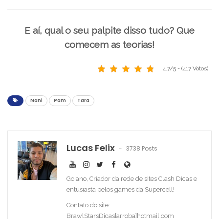
E aí, qual o seu palpite disso tudo? Que
comecem as teorias!
4.7/5 - (417 Votos)
Nani
Pam
Tara
Lucas Felix
3738 Posts
Goiano, Criador da rede de sites Clash Dicas e
entusiasta pelos games da Supercell!
Contato do site:
BrawlStarsDicas[arroba]hotmail.com