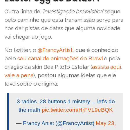
Outra linha de
‘investigação brawlistíca’
segue
pelo caminho que esta transmissão serve para
nos dar pistas de datas que alguma novidade
vai chegar ao jogo.
No twitter, o
@FrancyArtist
, que é conhecido
pelo
seu canal de animações do Brawl
e pela
criação da skin Bea Piloto Estelar (
assista aqui,
vale a pena
), postou algumas ideias que ele
teve sobre o enigma.
3 radios. 28 buttons.1 mistery… let's do
the math
pic.twitter.com/HrFVL9eBQK
— Francy Artist (@FrancyArtist)
May 23,