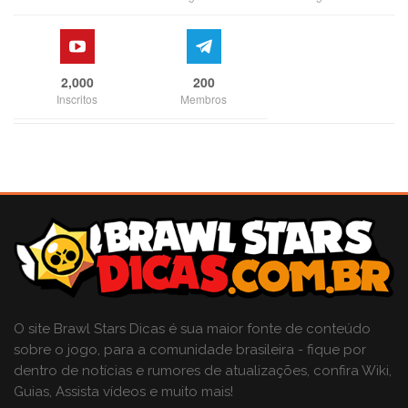
2,000
200
Inscritos
Membros
O site Brawl Stars Dicas é sua maior fonte de conteúdo
sobre o jogo, para a comunidade brasileira - fique por
dentro de notícias e rumores de atualizações, confira Wiki,
Guias, Assista vídeos e muito mais!