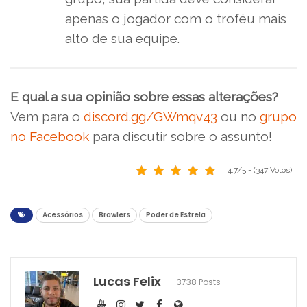
apenas o jogador com o troféu mais
alto de sua equipe.
E qual a sua opinião sobre essas alterações?
Vem para o
discord.gg/GWmqv43
ou no
grupo
no Facebook
para discutir sobre o assunto!
4.7/5 - (347 Votos)
Acessórios
Brawlers
Poder de Estrela
Lucas Felix
3738 Posts