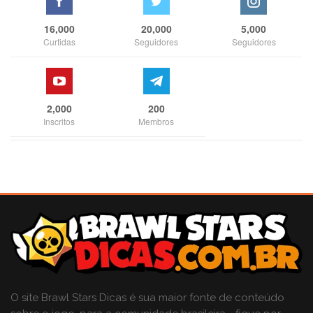
16,000
20,000
5,000
Curtidas
Seguidores
Seguidores
2,000
200
Inscritos
Membros
O site Brawl Stars Dicas é sua maior fonte de conteúdo