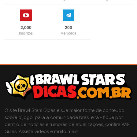
2,000
200
Inscritos
Membros
O site Brawl Stars Dicas é sua maior fonte de conteúdo
sobre o jogo, para a comunidade brasileira - fique por
dentro de notícias e rumores de atualizações, confira Wiki,
Guias, Assista vídeos e muito mais!