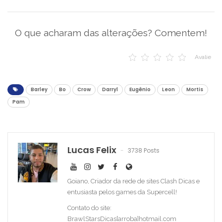
O que acharam das alterações? Comentem!
Avalie
Barley
Bo
Crow
Darryl
Eugênio
Leon
Mortis
Pam
Lucas Felix
3738 Posts
Goiano, Criador da rede de sites Clash Dicas e
entusiasta pelos games da Supercell!
Contato do site:
BrawlStarsDicas[arroba]hotmail.com