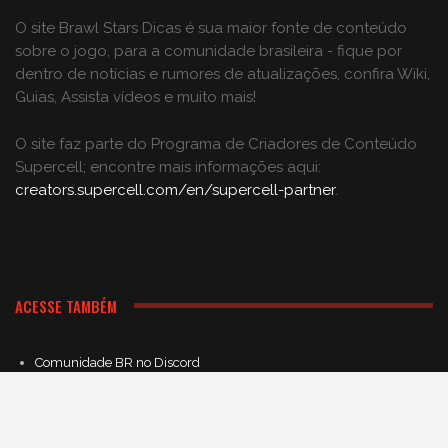
O site Brawl Stars Dicas é sua maior fonte de conteúdo
sobre o jogo, para a comunidade brasileira - fique por
dentro de notícias e rumores de atualizações, confira Wiki,
Guias, Assista vídeos e muito mais!
O site faz parte do Programa de Criadores de Conteúdo
Supercell; encontre mais informações aqui:
creators.supercell.com/en/supercell-partner
.
ACESSE TAMBÉM
Comunidade BR no Discord
Grupo no Facebook
Nosso App Android