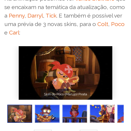
se encaixam na temática da atualização, como
a
Penny
,
Darryl
,
Tick
. E também é possível ver
uma prévia de 3 novas skins, para o
Colt
,
Poco
e
Carl
:
Skin do Poco (Marujo) Pirata