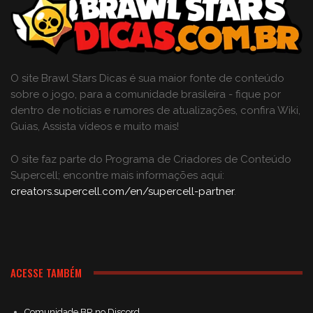
O site Brawl Stars Dicas é sua maior fonte de conteúdo
sobre o jogo, para a comunidade brasileira - fique por
dentro de notícias e rumores de atualizações, confira Wiki,
Guias, Assista vídeos e muito mais!
O site faz parte do Programa de Criadores de Conteúdo
Supercell; encontre mais informações aqui:
creators.supercell.com/en/supercell-partner
.
ACESSE TAMBÉM
Comunidade BR no Discord