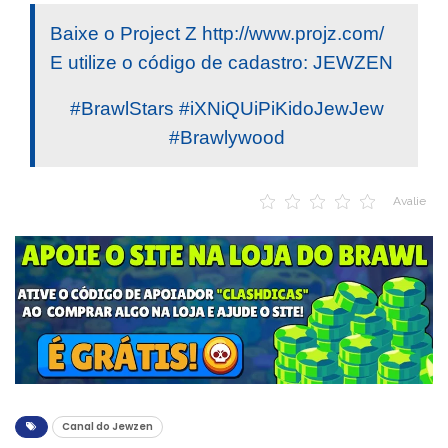
Baixe o Project Z http://www.projz.com/
E utilize o código de cadastro: JEWZEN
#BrawlStars #iXNiQUiPiKidoJewJew
#Brawlywood
Avalie
Canal do Jewzen