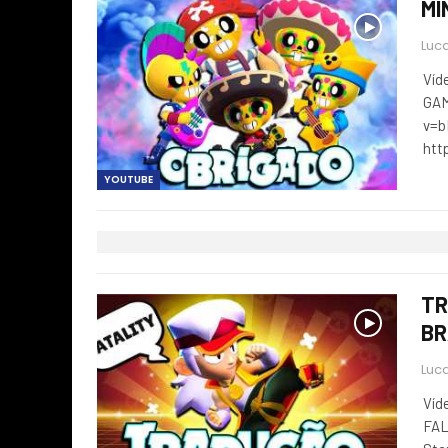
MI
Luca
Víd
GAM
v=
htt
YOUTUBE
TR
BR
Luca
Víd
FAL