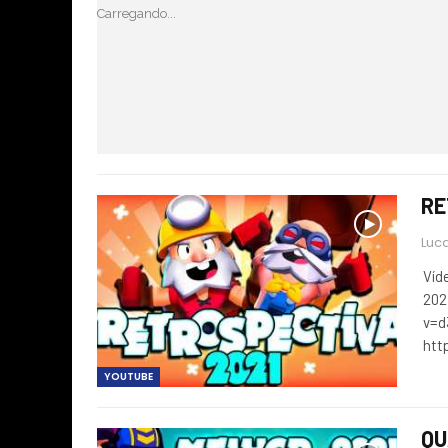
Carregando...
RE
Luca
Víd
202
v=
htt
YOUTUBE
QU