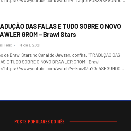
rs"https://www.youtube.com/watch?v=2XqtoTPURS4SEGUNDO…
ADUÇÃO DAS FALAS E TUDO SOBRE O NOVO
AWLER GROM – Brawl Stars
s Felix
14 dez, 2021
eo de Brawl Stars no Canal do Jewzen, confira: "TRADUÇÃO DAS
AS E TUDO SOBRE O NOVO BRAWLER GROM - Brawl
rs"https://www.youtube.com/watch?v=knxz03uYGc4SEGUNDO…
POSTS POPULARES DO MÊS