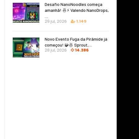
Desafio NanoNoodles começa
amanhã! 🍜⚡ Valendo NanoDrops,
…
29 jul, 2026
1.149
Novo Evento Fuga da Pirâmide já
começou! 🧩🍜 Sprout,…
28 jul, 2026
14.386