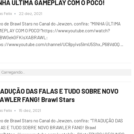
NHA ÚLTIMA GAMEPLAY COM O POCO!
s Felix
22 dez, 2021
eo de Brawl Stars no Canal do Jewzen, confira: "MINHA ÚLTIMA
EPLAY COM O POCO!"https://www.youtube.com/watch?
bBWGekGFKisXABRAWL:
ps://www.youtube.com/channel/UC8pyivs5lmU5Shx_P68VdOQ…
Carregando...
ADUÇÃO DAS FALAS E TUDO SOBRE NOVO
AWLER FANG! Brawl Stars
s Felix
15 dez, 2021
eo de Brawl Stars no Canal do Jewzen, confira: "TRADUÇÃO DAS
AS E TUDO SOBRE NOVO BRAWLER FANG! Brawl