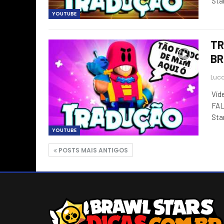
Sta
YOUTUBE
TR
BR
Luca
Víd
FAL
Sta
YOUTUBE
POSTS MAIS ANTIGOS