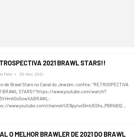
TROSPECTIVA 2021 BRAWL STARS!!
s Felix
30 dez, 2021
eo de Brawl Stars no Canal do Jewzen, confira: "RETROSPECTIVA
1 BRAWL STARS!!"https://www.youtube.com/watch?
d3VHmhGo5owXABRAWL:
ps://www.youtube.com/channel/UC8pyivs5lmU5Shx_P68VdOQ…
AL O MELHOR BRAWLER DE 2021 DO BRAWL