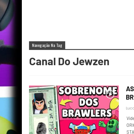
Navegação Na Tag
Canal Do Jewzen
AS
BR
Luca
Víd
ORI
STA