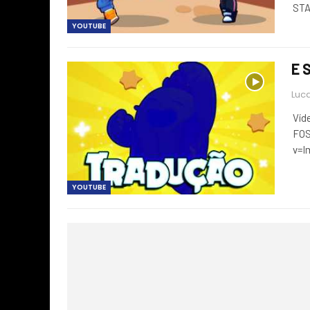
STA
YOUTUBE
E 
Luca
Víd
FOS
v=
YOUTUBE