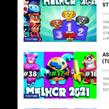
ST
Luca
Víd
BR
STA
v=
YOUTUBE
AS
(T
Luca
Víd
SKI
50)
YOUTUBE