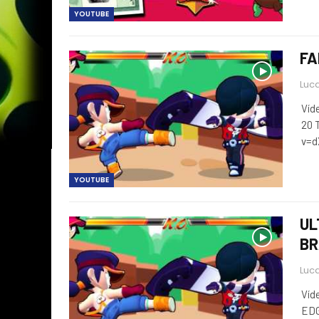
YOUTUBE
FA
Luca
Víd
20 
v=
YOUTUBE
UL
BR
Luca
Víd
EDG