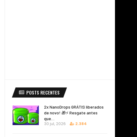
POSTS RECENTES
2x NanoDrops GRÁTIS liberados
de novo! 🎁⚡ Resgate antes
que…
30 jul, 2026
2.384