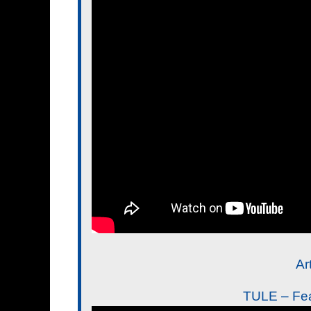
Ar
TULE – Fea