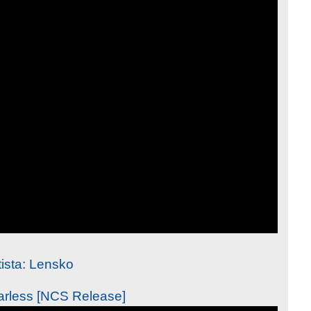
tista: Lensko
rless [NCS Release]