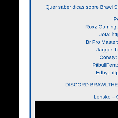
Quer saber dicas sobre Brawl St
P
Roxz Gaming: 
Jota: ht
Br Pro Master:
Jagger: ht
Consty: 
PitbullFera: 
Edhy: http
DISCORD BRAWLTHERHO
Lensko – 