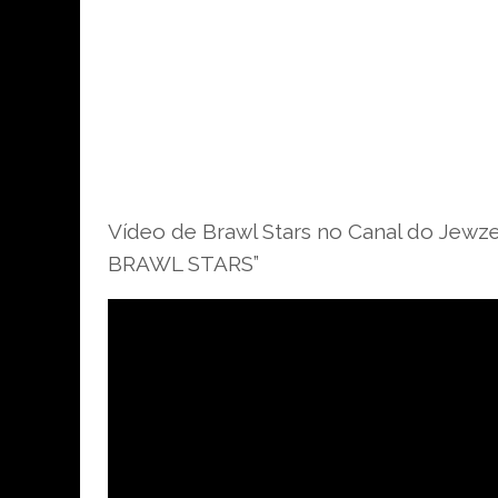
Vídeo de Brawl Stars no Canal do Jew
BRAWL STARS”