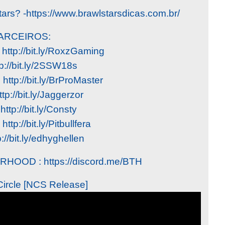
ars? -https://www.brawlstarsdicas.com.br/
ARCEIROS:
http://bit.ly/RoxzGaming
tp://bit.ly/2SSW18s
 http://bit.ly/BrProMaster
tp://bit.ly/Jaggerzor
http://bit.ly/Consty
http://bit.ly/Pitbullfera
://bit.ly/edhyghellen
OD : https://discord.me/BTH
Circle [NCS Release]