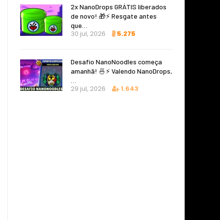
2x NanoDrops GRÁTIS liberados
de novo! 🎁⚡ Resgate antes
que…
30 jul, 2026
5.275
Desafio NanoNoodles começa
amanhã! 🍜⚡ Valendo NanoDrops,
…
29 jul, 2026
1.643