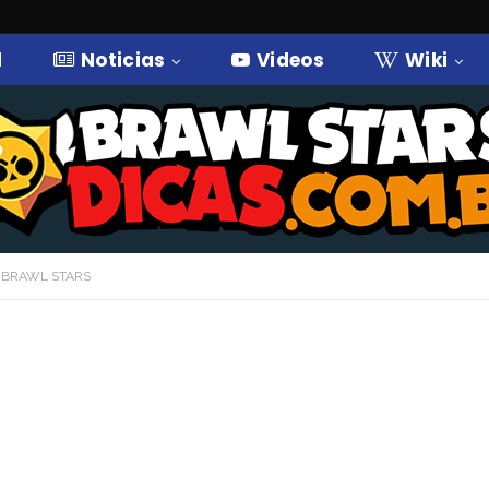
l
Noticias
Videos
Wiki
 BRAWL STARS