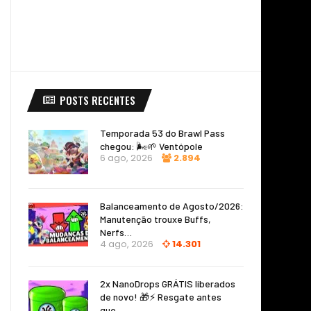
POSTS RECENTES
Temporada 53 do Brawl Pass
chegou: 🌬️🌱 Ventópole
6 ago, 2026
2.894
Balanceamento de Agosto/2026:
Manutenção trouxe Buffs,
Nerfs…
4 ago, 2026
14.301
2x NanoDrops GRÁTIS liberados
de novo! 🎁⚡ Resgate antes
que…