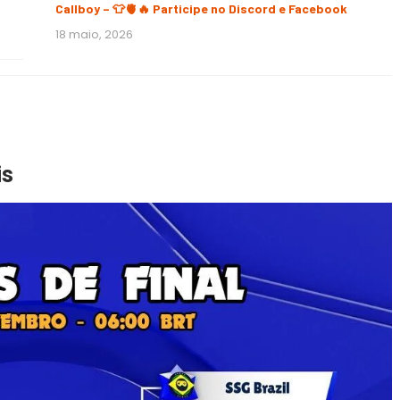
Callboy – 👕🫀🔥 Participe no Discord e Facebook
18 maio, 2026
is