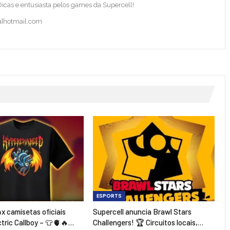
 Dicas e entusiasta pelos games da Supercell!
ba]hotmail.com
ESPORTS
4x camisetas oficiais
Supercell anuncia Brawl Stars
ctric Callboy – 👕🫀🔥…
Challengers! 🏆 Circuitos locais,…