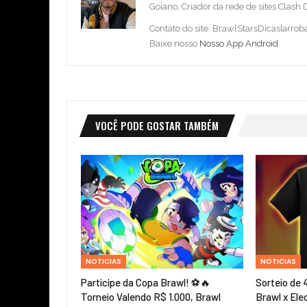
Goiano, Criador da rede de sites Clash
Contato do site: BrawlStarsDicas[arro
Baixe nosso
Nosso App Android
VOCÊ PODE GOSTAR TAMBÉM
NOTICIAS
NOTICIAS
Participe da Copa Brawl! ⚽🔥
Sorteio de 
Torneio Valendo R$ 1.000, Brawl
Brawl x Ele