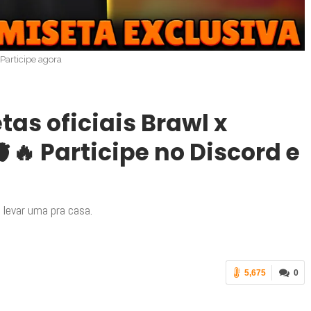
Participe agora
tas oficiais Brawl x
🫀🔥 Participe no Discord e
 levar uma pra casa.
5,675
0