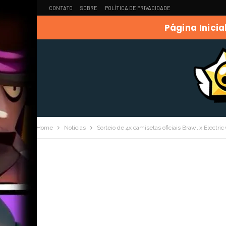
CONTATO
SOBRE
POLÍTICA DE PRIVACIDADE
Página Inicia
Home
Noticias
Sorteio de 4x camisetas oficiais Brawl x Electri