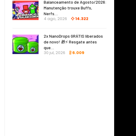
Balanceamento de Agosto/2026:
Manutenção trouxe Buffs,
Nerfs…
4 ago, 2026
14.322
2x NanoDrops GRÁTIS liberados
de novo! 🎁⚡ Resgate antes
que…
30 jul, 2026
6.009