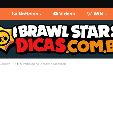
l
Noticias
Videos
Wiki
c Callboy – 👕🫀🔥 Participe no Discord e Facebook