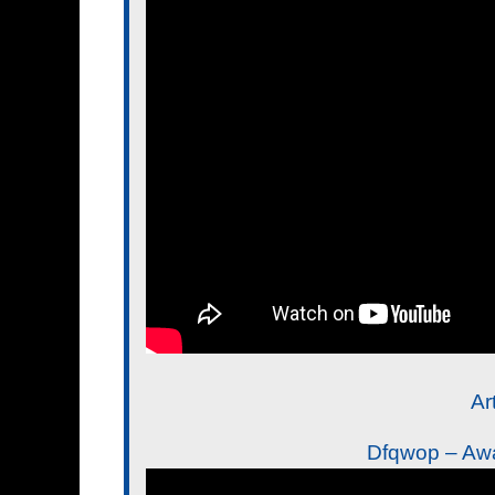
Ar
Dfqwop – Aw