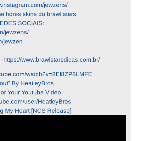
.instagram.com/jewzens/
lhores skins do brawl stars
EDES SOCIAIS:
om/jewzens/
m/jewzen
 -https://www.brawlstarsdicas.com.br/
outube.com/watch?v=8El8ZP8LMFE
llout” By HeatleyBros
For Your Youtube Video
tube.com/user/HeatleyBros
ng My Heart [NCS Release]