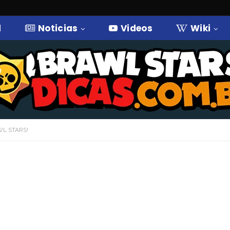
l
Noticias
Videos
Wiki
WL STARS!