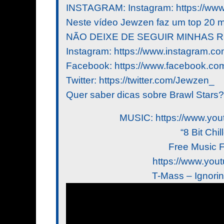
INSTAGRAM: Instagram: https://www
Neste vídeo Jewzen faz um top 20 me
NÃO DEIXE DE SEGUIR MINHAS R
Instagram: https://www.instagram.c
Facebook: https://www.facebook.co
Twitter: https://twitter.com/Jewzen_
Quer saber dicas sobre Brawl Stars?
MUSIC: https://www.y
“8 Bit Chi
Free Music 
https://www.you
T-Mass – Ignori