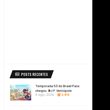
POSTS RECENTES
Temporada 53 do Brawl Pass
chegou: 🌬️🌱 Ventópole
6 ago, 2026
2.812