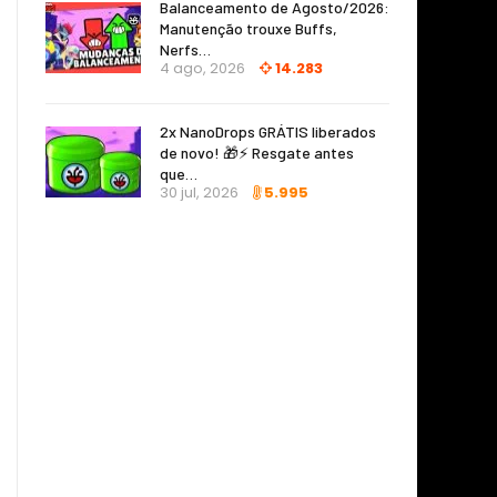
Balanceamento de Agosto/2026:
Manutenção trouxe Buffs,
Nerfs…
4 ago, 2026
14.283
2x NanoDrops GRÁTIS liberados
de novo! 🎁⚡ Resgate antes
que…
30 jul, 2026
5.995