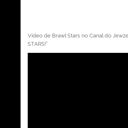
Vídeo de Brawl Stars no Canal do Jew
STARS!”