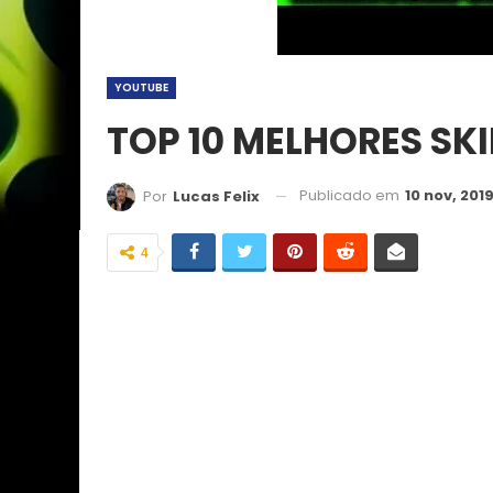
YOUTUBE
TOP 10 MELHORES SK
Publicado em
10 nov, 201
Por
Lucas Felix
4