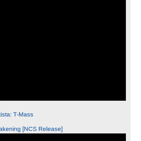
tista: T-Mass
akening [NCS Release]