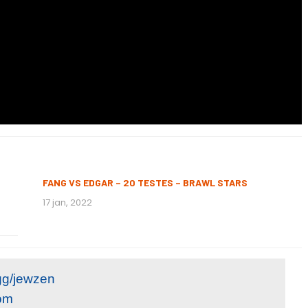
FANG VS EDGAR – 20 TESTES – BRAWL STARS
17 jan, 2022
gg/jewzen
om