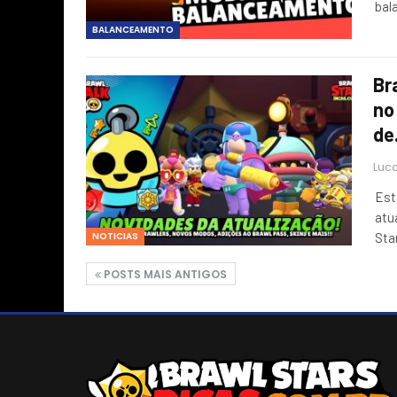
bal
BALANCEAMENTO
Br
no
d
Luca
Est
atu
NOTICIAS
Sta
POSTS MAIS ANTIGOS