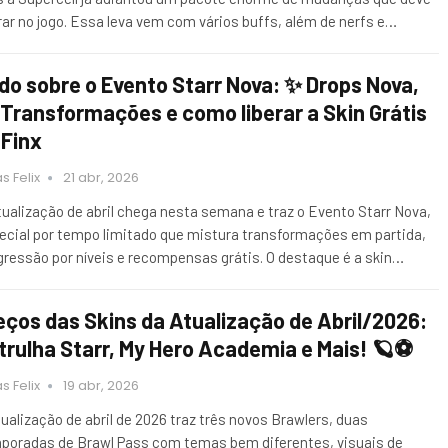
rar no jogo. Essa leva vem com vários buffs, além de nerfs e…
do sobre o Evento Starr Nova: ✨ Drops Nova,
 Transformações e como liberar a Skin Grátis
 Finx
s Felix
21 abr, 2026
tualização de abril chega nesta semana e traz o Evento Starr Nova,
ecial por tempo limitado que mistura transformações em partida,
gressão por níveis e recompensas grátis. O destaque é a skin…
eços das Skins da Atualização de Abril/2026:
trulha Starr, My Hero Academia e Mais! 🪐⚽
s Felix
19 abr, 2026
tualização de abril de 2026 traz três novos Brawlers, duas
poradas de Brawl Pass com temas bem diferentes, visuais de