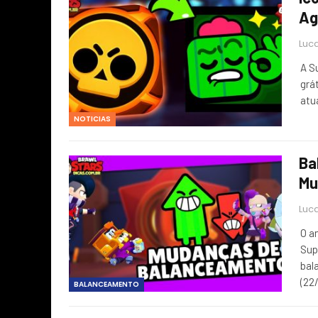
Ag
Luca
A S
grá
atu
NOTICIAS
Ba
Mu
Luca
O a
Sup
bal
(22
BALANCEAMENTO