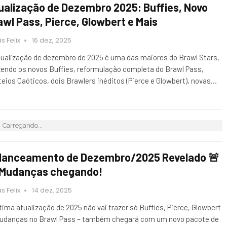
ualização de Dezembro 2025: Buffies, Novo
awl Pass, Pierce, Glowbert e Mais
s Felix
16 dez, 2025
tualização de dezembro de 2025 é uma das maiores do Brawl Stars,
zendo os novos Buffies, reformulação completa do Brawl Pass,
teios Caóticos, dois Brawlers inéditos (Pierce e Glowbert), novas…
Carregando...
lanceamento de Dezembro/2025 Revelado 🚨
 Mudanças chegando!
s Felix
14 dez, 2025
ltima atualização de 2025 não vai trazer só Buffies, Pierce, Glowbert
udanças no Brawl Pass – também chegará com um novo pacote de