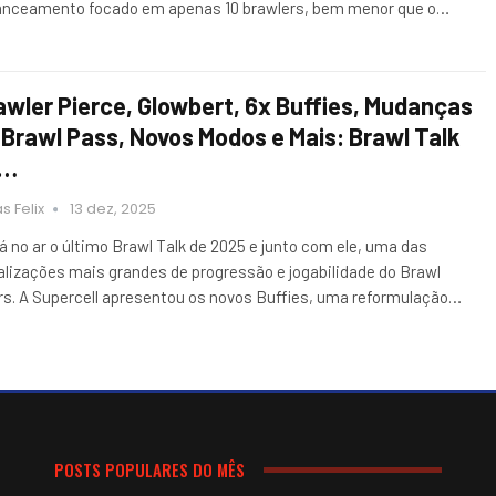
anceamento focado em apenas 10 brawlers, bem menor que o…
awler Pierce, Glowbert, 6x Buffies, Mudanças
 Brawl Pass, Novos Modos e Mais: Brawl Talk
e…
s Felix
13 dez, 2025
á no ar o último Brawl Talk de 2025 e junto com ele, uma das
alizações mais grandes de progressão e jogabilidade do Brawl
rs. A Supercell apresentou os novos Buffies, uma reformulação…
POSTS POPULARES DO MÊS