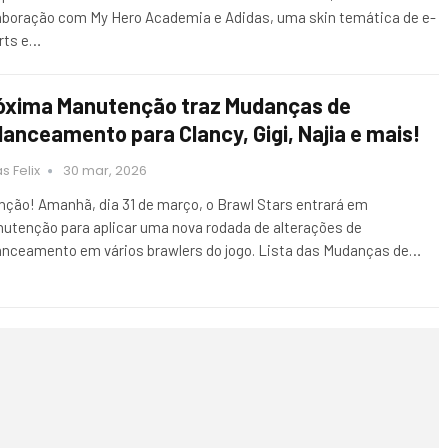
aboração com My Hero Academia e Adidas, uma skin temática de e-
rts e…
óxima Manutenção traz Mudanças de
lanceamento para Clancy, Gigi, Najia e mais!
s Felix
30 mar, 2026
nção! Amanhã, dia 31 de março, o Brawl Stars entrará em
utenção para aplicar uma nova rodada de alterações de
anceamento em vários brawlers do jogo. Lista das Mudanças de…