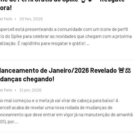
ora!
s Felix
20 fev, 2026
upercell está presenteando a comunidade com um ícone de perfil
tis do Spike para celebrar as novidades que chegam com a próxima
alização. É rapidinho para resgatar e grátis!…
lanceamento de Janeiro/2026 Revelado 🚨⚖️
danças chegando!
s Felix
21 jan, 2026
no mal começou e o meta já vai virar de cabeça para baixo! A
ercell acaba de revelar uma nova rodada de mudanças de
anceamento que deve entrar em vigor já na manutenção de amanhã
/01), por…