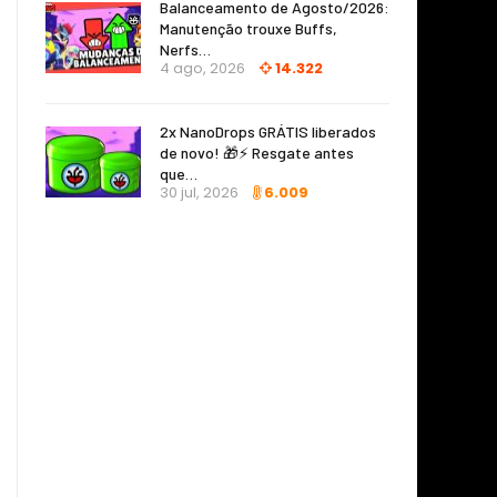
Balanceamento de Agosto/2026:
Manutenção trouxe Buffs,
Nerfs…
4 ago, 2026
14.322
2x NanoDrops GRÁTIS liberados
de novo! 🎁⚡ Resgate antes
que…
30 jul, 2026
6.009