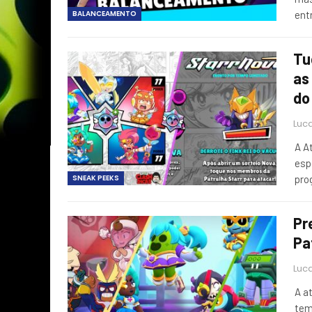
BALANCEAMENTO
ent
Tu
as
do
Luca
A A
esp
SNEAK PEEKS
pro
Pr
Pa
Luca
A a
tem