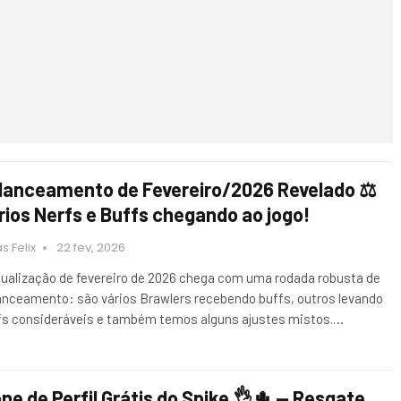
lanceamento de Fevereiro/2026 Revelado ⚖️
rios Nerfs e Buffs chegando ao jogo!
s Felix
22 fev, 2026
tualização de fevereiro de 2026 chega com uma rodada robusta de
anceamento: são vários Brawlers recebendo buffs, outros levando
fs consideráveis e também temos alguns ajustes mistos.…
one de Perfil Grátis do Spike 👌🌵 — Resgate