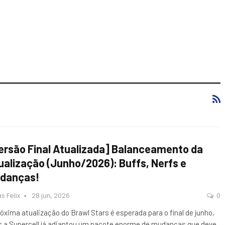
ersão Final Atualizada] Balanceamento da
ualização (Junho/2026): Buffs, Nerfs e
danças!
s Felix
28 jun, 2026
0
róxima atualização do Brawl Stars é esperada para o final de junho,
 a Supercell já adiantou um pacote enorme de mudanças que deve