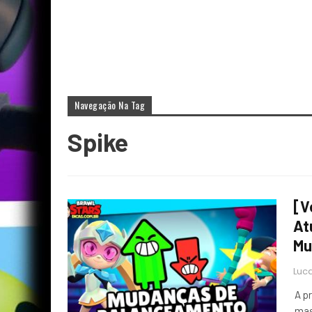
Navegação Na Tag
Spike
[V
At
Mu
Luca
A p
mas