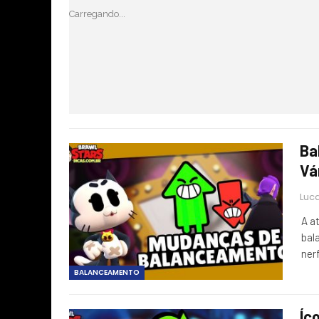
Carregando...
Ba
Vá
Luca
A a
bal
ner
BALANCEAMENTO
Íc