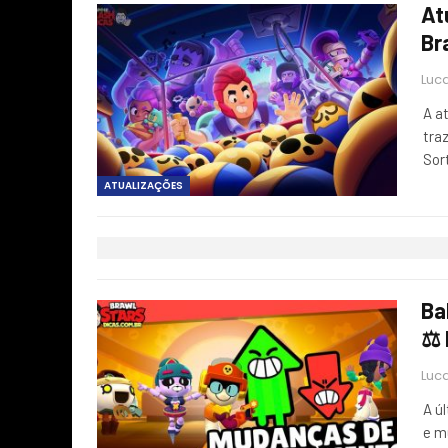
At
Br
Luca
A a
tra
Sor
ATUALIZAÇÕES
Ba
⚖️
Luca
A ú
e m