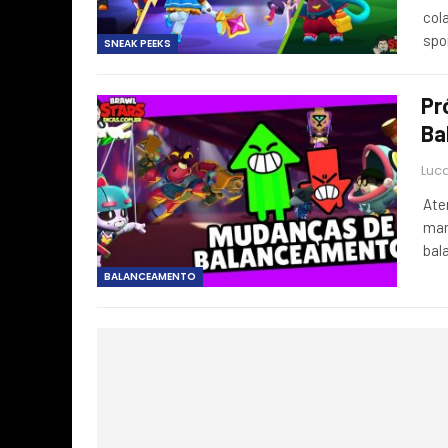
col
spo
SNEAK PEEKS
Pr
Ba
Luca
Ate
man
bal
BALANCEAMENTO