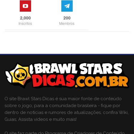
2,000
200
Inscritos
Membros
O site Brawl Stars Dicas é sua maior fonte de conteúdo
sobre o jogo, para a comunidade brasileira - fique por
dentro de notícias e rumores de atualizações, confira Wiki,
Guias, Assista vídeos e muito mais!
O site faz parte do Programa de Criadores de Conteúdo