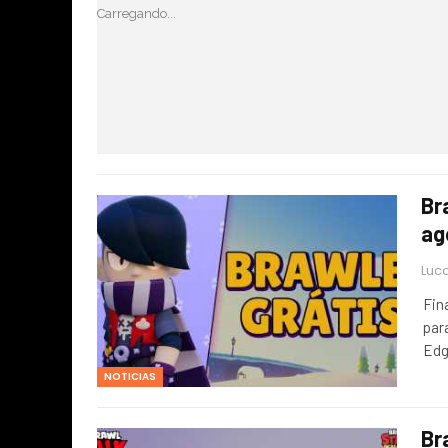
Carregando...
Br
ag
Luca
Fin
par
Edg
NOTICIAS
Br