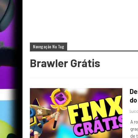
Navegação Na Tag
Brawler Grátis
De
do
Luca
A r
gra
de 