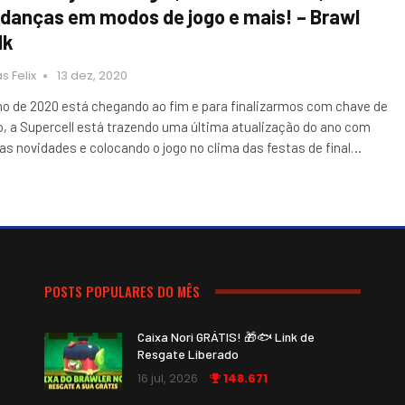
danças em modos de jogo e mais! – Brawl
lk
s Felix
13 dez, 2020
no de 2020 está chegando ao fim e para finalizarmos com chave de
o, a Supercell está trazendo uma última atualização do ano com
ias novidades e colocando o jogo no clima das festas de final…
POSTS POPULARES DO MÊS
Caixa Nori GRÁTIS! 🎁🐟 Link de
Resgate Liberado
16 jul, 2026
148.671