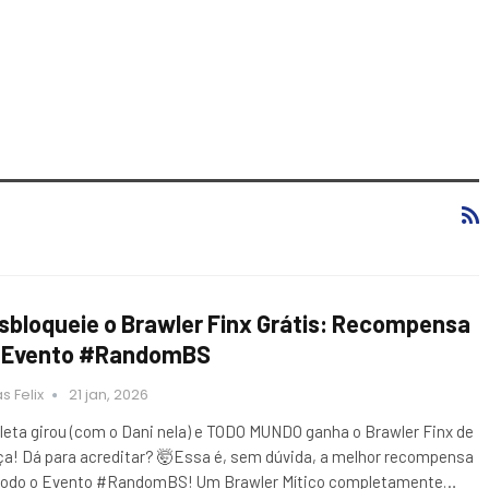
sbloqueie o Brawler Finx Grátis: Recompensa
 Evento #RandomBS
s Felix
21 jan, 2026
oleta girou (com o Dani nela) e TODO MUNDO ganha o Brawler Finx de
ça! Dá para acreditar? 🤯Essa é, sem dúvida, a melhor recompensa
todo o Evento #RandomBS! Um Brawler Mítico completamente…