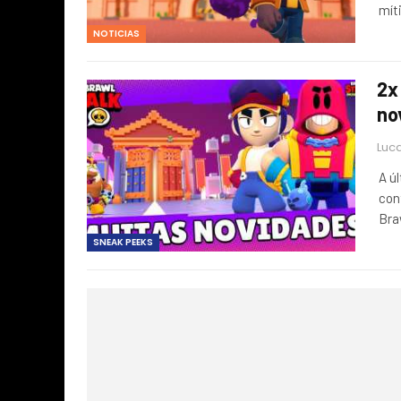
mít
NOTICIAS
2x
no
Luca
A ú
con
Bra
SNEAK PEEKS