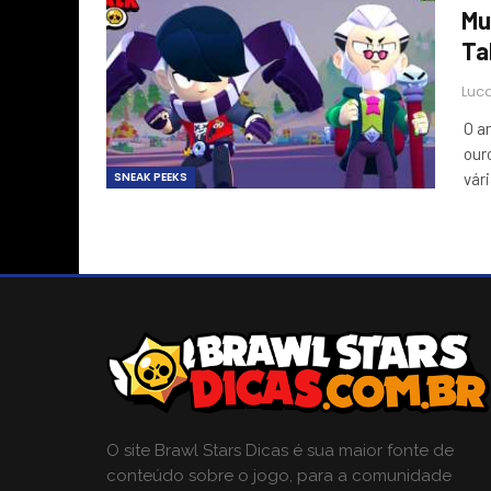
Mu
Ta
Luca
O a
our
SNEAK PEEKS
vár
O site Brawl Stars Dicas é sua maior fonte de
conteúdo sobre o jogo, para a comunidade