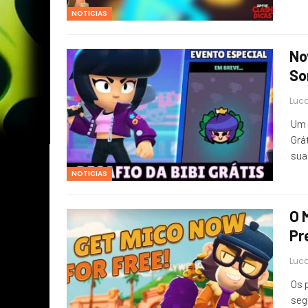
NOTICIAS
No
So
Luca
Um 
Grá
sua
NOTICIAS
O 
Pr
Luca
Os 
seg