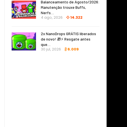
Balanceamento de Agosto/2026:
Manutenção trouxe Buffs,
Nerfs…
4 ago, 2026
14.322
2x NanoDrops GRÁTIS liberados
de novo! 🎁⚡ Resgate antes
que…
30 jul, 2026
6.009