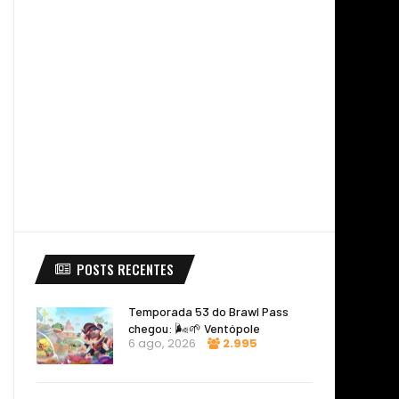
POSTS RECENTES
Temporada 53 do Brawl Pass
chegou: 🌬️🌱 Ventópole
6 ago, 2026
2.995