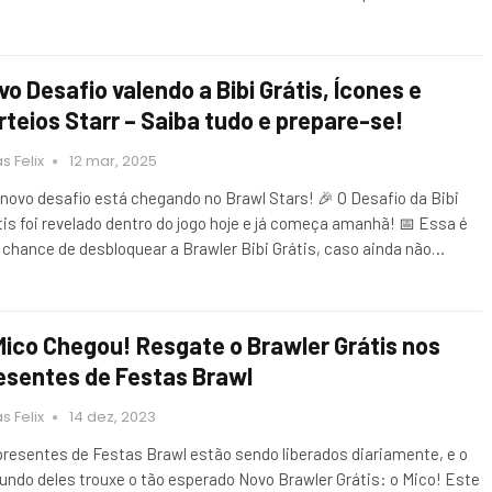
vo Desafio valendo a Bibi Grátis, Ícones e
rteios Starr – Saiba tudo e prepare-se!
s Felix
12 mar, 2025
novo desafio está chegando no Brawl Stars! 🎉 O Desafio da Bibi
tis foi revelado dentro do jogo hoje e já começa amanhã! 📅 Essa é
 chance de desbloquear a Brawler Bibi Grátis, caso ainda não…
Mico Chegou! Resgate o Brawler Grátis nos
esentes de Festas Brawl
s Felix
14 dez, 2023
presentes de Festas Brawl estão sendo liberados diariamente, e o
undo deles trouxe o tão esperado Novo Brawler Grátis: o Mico! Este