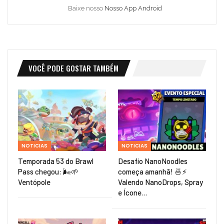
Baixe nosso
Nosso App Android
VOCÊ PODE GOSTAR TAMBÉM
NOTICIAS
NOTICIAS
Temporada 53 do Brawl
Desafio NanoNoodles
Pass chegou: 🌬️🌱
começa amanhã! 🍜⚡
Ventópole
Valendo NanoDrops, Spray
e Ícone…