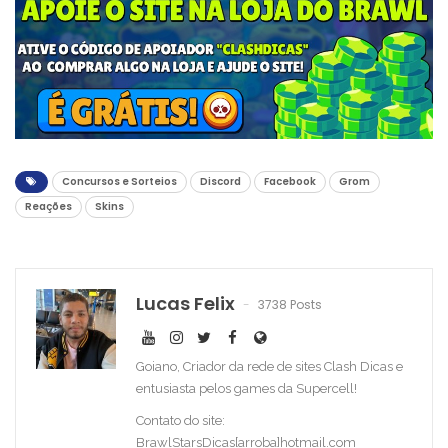
Concursos e Sorteios
Discord
Facebook
Grom
Reações
Skins
Lucas Felix
3738 Posts
Goiano, Criador da rede de sites Clash Dicas e
entusiasta pelos games da Supercell!
Contato do site:
BrawlStarsDicas[arroba]hotmail.com