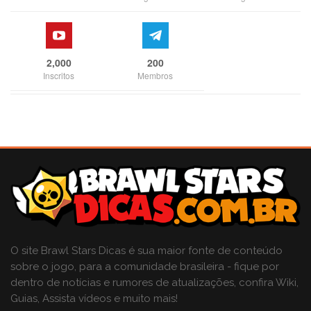
2,000
200
Inscritos
Membros
O site Brawl Stars Dicas é sua maior fonte de conteúdo
sobre o jogo, para a comunidade brasileira - fique por
dentro de notícias e rumores de atualizações, confira Wiki,
Guias, Assista vídeos e muito mais!