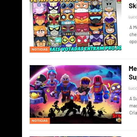
Sk
Luca
A M
che
opo
NOTICIAS
Me
Su
Luca
A S
mas
Cri
NOTICIAS