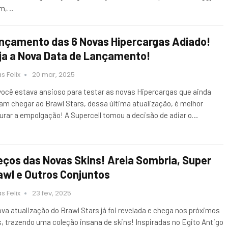
om,…
nçamento das 6 Novas Hipercargas Adiado!
ja a Nova Data de Lançamento!
s Felix
20 mar, 2025
você estava ansioso para testar as novas Hipercargas que ainda
tam chegar ao Brawl Stars, dessa última atualização, é melhor
urar a empolgação! A Supercell tomou a decisão de adiar o…
eços das Novas Skins! Areia Sombria, Super
awl e Outros Conjuntos
s Felix
23 fev, 2025
ova atualização do Brawl Stars já foi revelada e chega nos próximos
s, trazendo uma coleção insana de skins! Inspiradas no Egito Antigo