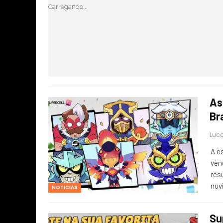
Carregando...
As
Br
Luca
A e
ven
res
nov
NOTICIAS
Su