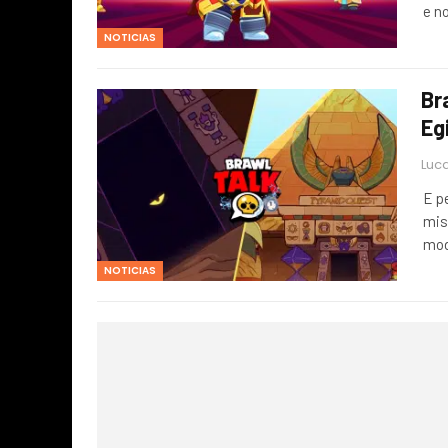
e n
NOTICIAS
Br
Eg
Luca
E p
mis
mod
NOTICIAS