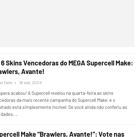
 6 Skins Vencedoras do MEGA Supercell Make:
awlers, Avante!
s Felix
18 set, 2024
spera acabou! A Supercell revelou na quarta-feira as skins
cedoras da mais recente campanha do Supercell Make, e o
ultado está simplesmente incrível. Se você ainda não conferiu as
idades,…
percell Make “Brawlers, Avante!”: Vote nas