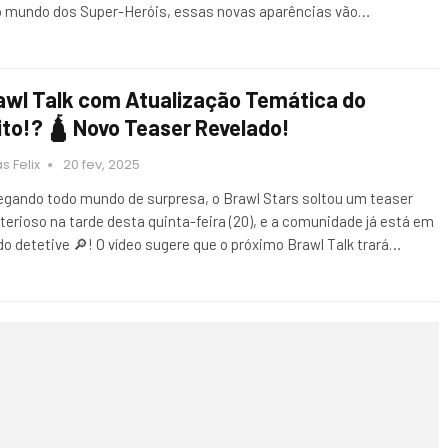
o mundo dos Super-Heróis, essas novas aparências vão…
awl Talk com Atualização Temática do
ito!? 🛕 Novo Teaser Revelado!
s Felix
20 fev, 2025
egando todo mundo de surpresa, o Brawl Stars soltou um teaser
terioso na tarde desta quinta-feira (20), e a comunidade já está em
o detetive 🔎! O vídeo sugere que o próximo Brawl Talk trará…