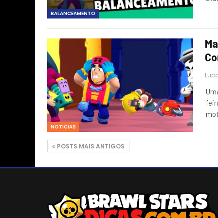
BALANCEAMENTO
Ma
Co
Luca
Uma
feir
mot
NOTICIAS
POSTS MAIS ANTIGOS