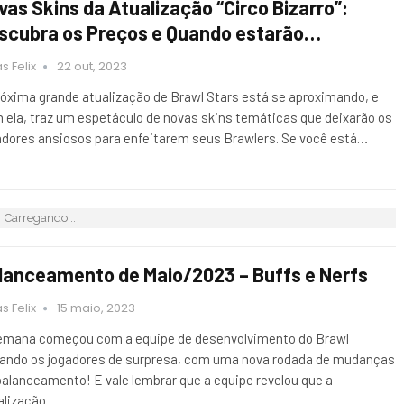
vas Skins da Atualização “Circo Bizarro”:
scubra os Preços e Quando estarão…
s Felix
22 out, 2023
róxima grande atualização de Brawl Stars está se aproximando, e
 ela, traz um espetáculo de novas skins temáticas que deixarão os
adores ansiosos para enfeitarem seus Brawlers. Se você está…
Carregando...
lanceamento de Maio/2023 – Buffs e Nerfs
s Felix
15 maio, 2023
emana começou com a equipe de desenvolvimento do Brawl
ando os jogadores de surpresa, com uma nova rodada de mudanças
balanceamento! E vale lembrar que a equipe revelou que a
alização…