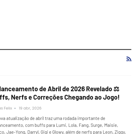
lanceamento de Abril de 2026 Revelado ⚖️
ffs, Nerfs e Correções Chegando ao Jogo!
s Felix
19 abr, 2026
ova atualização de abril traz uma rodada importante de
anceamento, com buffs para Lumi, Lola, Fang, Surge, Maisie,
co, Jae-Yong, Darryl, Gigi e Glowy, além de nerfs para Leon, Ziggy,