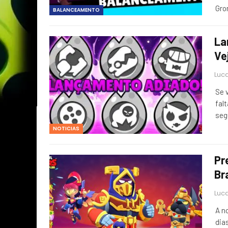
Gr
BALANCEAMENTO
La
Ve
Luca
Se 
fal
seg
NOTICIAS
Pr
Br
Luca
A n
dia