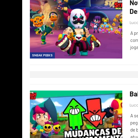
No
De
Luca
A p
com
jog
SNEAK PEEKS
Ba
Luca
A s
peg
de 
atu