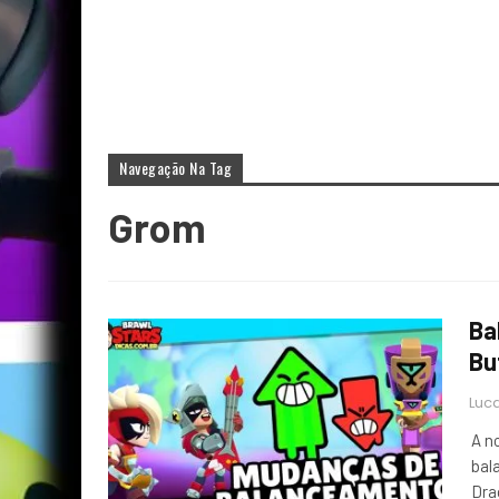
Navegação Na Tag
Grom
Ba
Bu
Luca
A n
bal
Dra