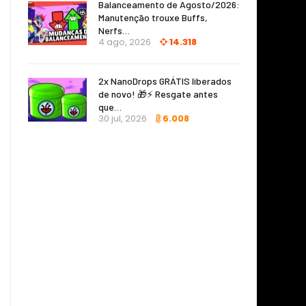
Balanceamento de Agosto/2026:
Manutenção trouxe Buffs,
Nerfs…
4 ago, 2026
14.318
2x NanoDrops GRÁTIS liberados
de novo! 🎁⚡ Resgate antes
que…
30 jul, 2026
6.008