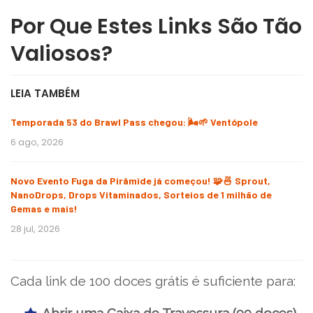
Por Que Estes Links São Tão
Valiosos?
LEIA TAMBÉM
Temporada 53 do Brawl Pass chegou: 🌬️🌱 Ventópole
6 ago, 2026
Novo Evento Fuga da Pirâmide já começou! 🧩🍜 Sprout,
NanoDrops, Drops Vitaminados, Sorteios de 1 milhão de
Gemas e mais!
28 jul, 2026
Cada link de 100 doces grátis é suficiente para:
Abrir uma Caixa de Travessura (99 doces)