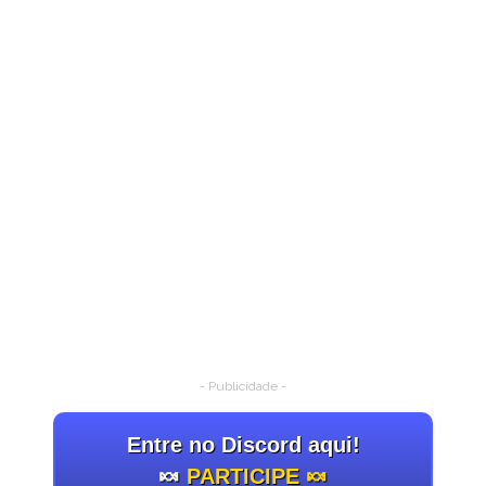
- Publicidade -
Entre no Discord aqui!
🍬
PARTICIPE 🍬