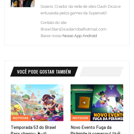
Goiano, Criador da rede de sites Clash Dicas e
entusiasta pelos games da Supercell!
Contato do site:
BrawlStarsDicas[arroba]hotmail.com
Baixe nosso
Nosso App Android
VOCÊ PODE GOSTAR TAMBÉM
NOTICIAS
NOTICIAS
Temporada 53 do Brawl
Novo Evento Fuga da
Pass chegou: 🌬️🌱
Pirâmide já começou! 🧩🍜